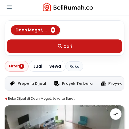
Daan Mogot
,
Jakarta Barat
Cari
Jual
Sewa
Filter
1
Ruko
Properti Dijual
Proyek Terbaru
Proyek RT
4
Ruko Dijual di Daan Mogot, Jakarta Barat