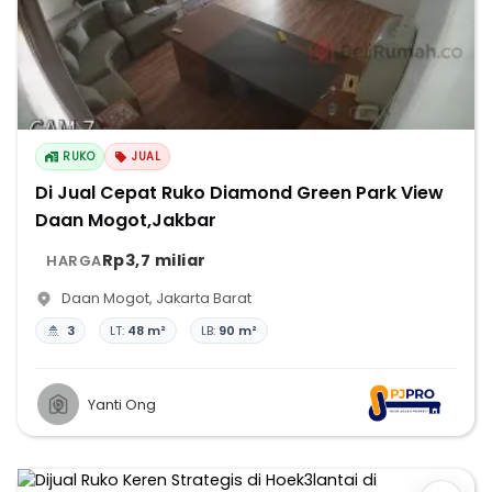
RUKO
JUAL
Di Jual Cepat Ruko Diamond Green Park View
Daan Mogot,Jakbar
Rp3,7 miliar
HARGA
Daan Mogot
,
Jakarta Barat
3
LT:
48 m²
LB:
90 m²
Yanti Ong