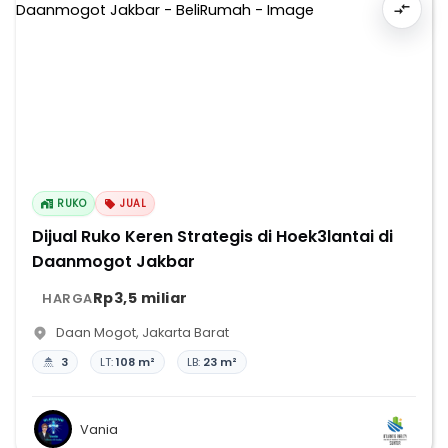
RUKO
JUAL
Dijual Ruko Keren Strategis di Hoek3lantai di
Daanmogot Jakbar
Rp3,5 miliar
HARGA
Daan Mogot
,
Jakarta Barat
3
LT:
108 m²
LB:
23 m²
Vania