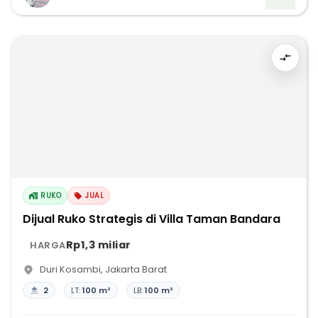
RUKO
JUAL
Dijual Ruko Strategis di Villa Taman Bandara
Rp1,3 miliar
HARGA
Duri Kosambi
,
Jakarta Barat
2
LT:
100 m²
LB:
100 m²