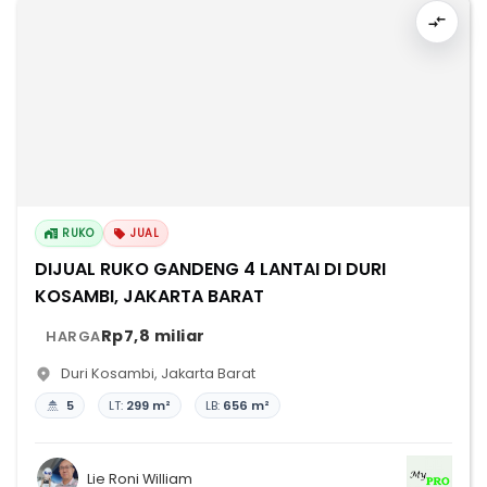
RUKO
JUAL
DIJUAL RUKO GANDENG 4 LANTAI DI DURI
KOSAMBI, JAKARTA BARAT
Rp7,8 miliar
HARGA
Duri Kosambi
,
Jakarta Barat
5
LT:
299 m²
LB:
656 m²
Lie Roni William