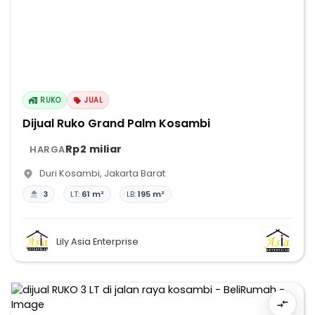
RUKO
JUAL
Dijual Ruko Grand Palm Kosambi
Rp2 miliar
HARGA
Duri Kosambi
,
Jakarta Barat
3
LT:
61 m²
LB:
195 m²
Lily Asia Enterprise