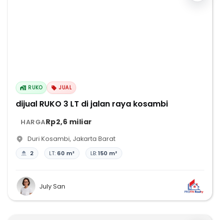
RUKO
JUAL
dijual RUKO 3 LT di jalan raya kosambi
Rp2,6 miliar
HARGA
Duri Kosambi
,
Jakarta Barat
2
LT:
60 m²
LB:
150 m²
July San