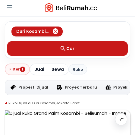
Duri Kosambi
,
Jakarta Barat
Cari
Jual
Sewa
Filter
1
Ruko
Properti Dijual
Proyek Terbaru
Proyek RT
4
Ruko Dijual di Duri Kosambi, Jakarta Barat