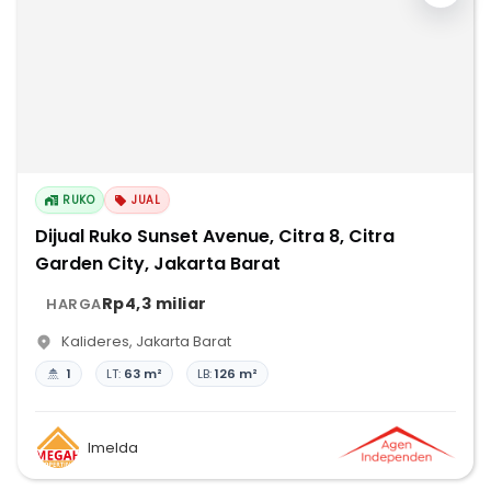
RUKO
JUAL
Dijual Ruko Sunset Avenue, Citra 8, Citra
Garden City, Jakarta Barat
Rp4,3 miliar
HARGA
Kalideres
,
Jakarta Barat
1
LT:
63 m²
LB:
126 m²
Imelda