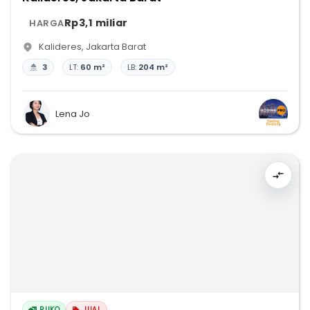
Rp3,1 miliar
HARGA
Kalideres
,
Jakarta Barat
3
LT:
60 m²
LB:
204 m²
Lena Jo
RUKO
JUAL