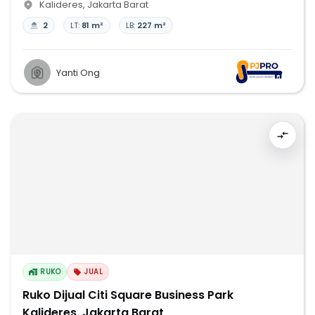
Kalideres
,
Jakarta Barat
2
LT:
81 m²
LB:
227 m²
Yanti Ong
RUKO
JUAL
Ruko Dijual Citi Square Business Park
Kalideres, Jakarta Barat