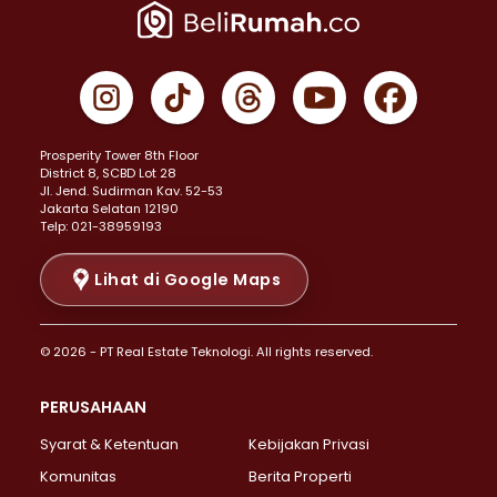
Properti Dijual di Jakarta Pusat >
Properti Dijual di Cempaka Putih >
Properti Dijual di Gambir >
Properti Dijual di Johar Baru >
Properti Dijual di Kemayoran >
Prosperity Tower 8th Floor
Properti Dijual di Menteng >
District 8, SCBD Lot 28
Properti Dijual di Senen >
JI. Jend. Sudirman Kav. 52-53
Jakarta Selatan 12190
Properti Dijual di Tanah Abang >
Telp: 021-38959193
Properti Dijual di Cikini >
Properti Dijual di Kramat >
Lihat di Google Maps
Properti Dijual di Pasar Baru >
Properti Dijual di Bendungan Hilir >
© 2026 - PT Real Estate Teknologi. All rights reserved.
Properti Dijual di Jakarta Selatan >
Properti Dijual di Cilandak >
PERUSAHAAN
Properti Dijual di Lebak Bulus >
Syarat & Ketentuan
Kebijakan Privasi
Properti Dijual di Gandaria Selatan >
Properti Dijual di Pondok Labu >
Komunitas
Berita Properti