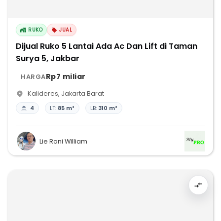
RUKO
JUAL
Dijual Ruko 5 Lantai Ada Ac Dan Lift di Taman
Surya 5, Jakbar
Rp7 miliar
HARGA
Kalideres
,
Jakarta Barat
4
LT:
85 m²
LB:
310 m²
Lie Roni William