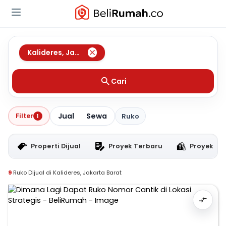
Kalideres
,
Jakarta Barat
Cari
Jual
Sewa
Filter
1
Ruko
Properti Dijual
Proyek Terbaru
Proyek RT
9
Ruko Dijual di Kalideres, Jakarta Barat