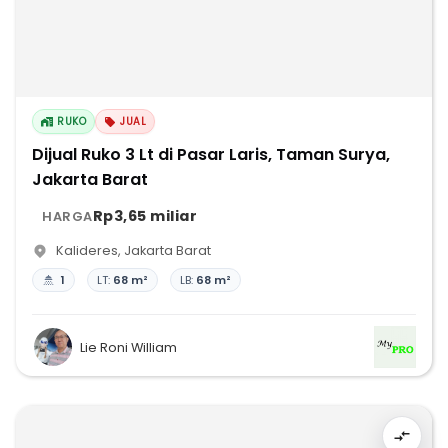
RUKO
JUAL
Dijual Ruko 3 Lt di Pasar Laris, Taman Surya,
Jakarta Barat
Rp3,65 miliar
HARGA
Kalideres
,
Jakarta Barat
1
LT:
68 m²
LB:
68 m²
Lie Roni William