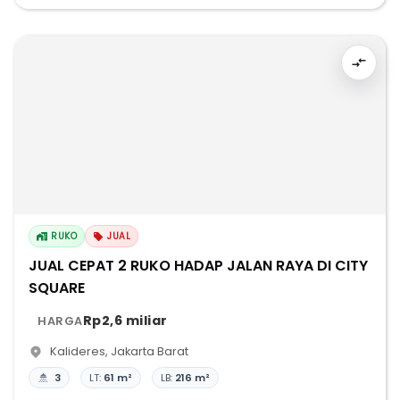
RUKO
JUAL
JUAL CEPAT 2 RUKO HADAP JALAN RAYA DI CITY
SQUARE
Rp2,6 miliar
HARGA
Kalideres
,
Jakarta Barat
3
LT:
61 m²
LB:
216 m²