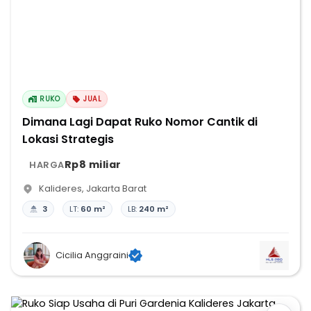
RUKO
JUAL
Dimana Lagi Dapat Ruko Nomor Cantik di
Lokasi Strategis
Rp8 miliar
HARGA
Kalideres
,
Jakarta Barat
3
LT:
60 m²
LB:
240 m²
Cicilia Anggraini