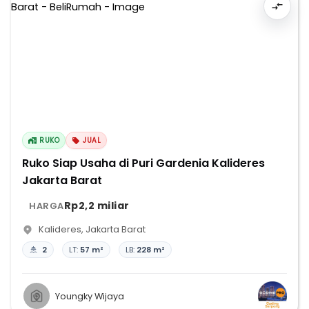
RUKO
JUAL
Ruko Siap Usaha di Puri Gardenia Kalideres
Jakarta Barat
Rp2,2 miliar
HARGA
Kalideres
,
Jakarta Barat
2
LT:
57 m²
LB:
228 m²
Youngky Wijaya