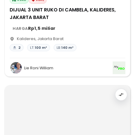
DIJUAL 3 UNIT RUKO DI CAMBELA, KALIDERES,
JAKARTA BARAT
Rp1,5 miliar
HARGA
Kalideres
,
Jakarta Barat
2
LT:
100 m²
LB:
140 m²
Lie Roni William