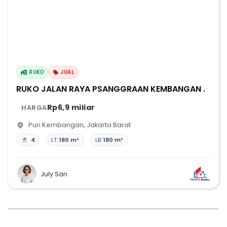
RUKO
JUAL
RUKO JALAN RAYA PSANGGRAAN KEMBANGAN .
Rp6,9 miliar
HARGA
Puri Kembangan
,
Jakarta Barat
4
LT:
180 m²
LB:
180 m²
July San