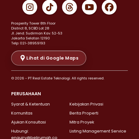
Properti Dijual di Gambir >
Properti Dijual di Johar Baru >
Properti Dijual di Kemayoran >
Prosperity Tower 8th Floor
Properti Dijual di Menteng >
District 8, SCBD Lot 28
Properti Dijual di Senen >
JI. Jend. Sudirman Kav. 52-53
Jakarta Selatan 12190
Properti Dijual di Tanah Abang >
Telp: 021-38959193
Properti Dijual di Cikini >
Properti Dijual di Kramat >
Lihat di Google Maps
Properti Dijual di Pasar Baru >
Properti Dijual di Bendungan Hilir >
© 2026 - PT Real Estate Teknologi. All rights reserved.
Properti Dijual di Jakarta Selatan >
Properti Dijual di Cilandak >
PERUSAHAAN
Properti Dijual di Lebak Bulus >
Syarat & Ketentuan
Kebijakan Privasi
Properti Dijual di Gandaria Selatan >
Properti Dijual di Pondok Labu >
Komunitas
Berita Properti
Properti Dijual di Cipete Selatan >
Ajukan Konsultasi
Mitra Proyek
Properti Dijual di Jagakarsa >
Hubungi:
Listing Management Service
Properti Dijual di Lenteng Agung >
enquiry@belirumah.co