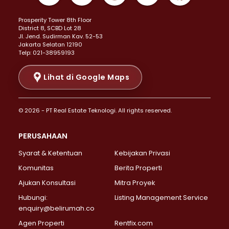
Properti Dijual di Kemayoran >
Prosperity Tower 8th Floor
Properti Dijual di Menteng >
District 8, SCBD Lot 28
Properti Dijual di Senen >
JI. Jend. Sudirman Kav. 52-53
Jakarta Selatan 12190
Properti Dijual di Tanah Abang >
Telp: 021-38959193
Properti Dijual di Cikini >
Properti Dijual di Kramat >
Lihat di Google Maps
Properti Dijual di Pasar Baru >
Properti Dijual di Bendungan Hilir >
© 2026 - PT Real Estate Teknologi. All rights reserved.
Properti Dijual di Jakarta Selatan >
Properti Dijual di Cilandak >
PERUSAHAAN
Properti Dijual di Lebak Bulus >
Syarat & Ketentuan
Kebijakan Privasi
Properti Dijual di Gandaria Selatan >
Properti Dijual di Pondok Labu >
Komunitas
Berita Properti
Properti Dijual di Cipete Selatan >
Ajukan Konsultasi
Mitra Proyek
Properti Dijual di Jagakarsa >
Hubungi:
Listing Management Service
Properti Dijual di Lenteng Agung >
enquiry@belirumah.co
Properti Dijual di Senayan >
Agen Properti
Rentfix.com
Properti Dijual di Pondok Pinang >