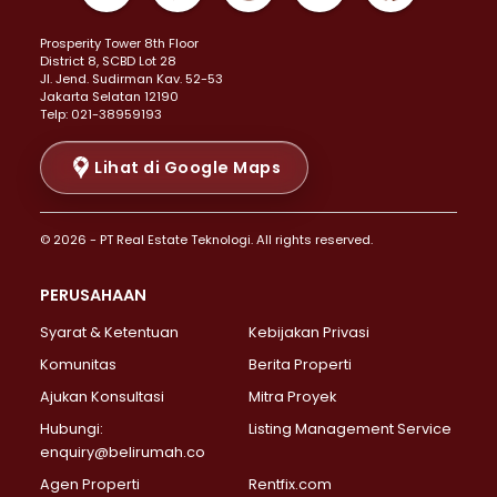
Properti Dijual di Kemayoran >
Prosperity Tower 8th Floor
Properti Dijual di Menteng >
District 8, SCBD Lot 28
Properti Dijual di Senen >
JI. Jend. Sudirman Kav. 52-53
Jakarta Selatan 12190
Properti Dijual di Tanah Abang >
Telp: 021-38959193
Properti Dijual di Cikini >
Properti Dijual di Kramat >
Lihat di Google Maps
Properti Dijual di Pasar Baru >
Properti Dijual di Bendungan Hilir >
© 2026 - PT Real Estate Teknologi. All rights reserved.
Properti Dijual di Jakarta Selatan >
Properti Dijual di Cilandak >
PERUSAHAAN
Properti Dijual di Lebak Bulus >
Syarat & Ketentuan
Kebijakan Privasi
Properti Dijual di Gandaria Selatan >
Properti Dijual di Pondok Labu >
Komunitas
Berita Properti
Properti Dijual di Cipete Selatan >
Ajukan Konsultasi
Mitra Proyek
Properti Dijual di Jagakarsa >
Hubungi:
Listing Management Service
Properti Dijual di Lenteng Agung >
enquiry@belirumah.co
Properti Dijual di Senayan >
Agen Properti
Rentfix.com
Properti Dijual di Pondok Pinang >