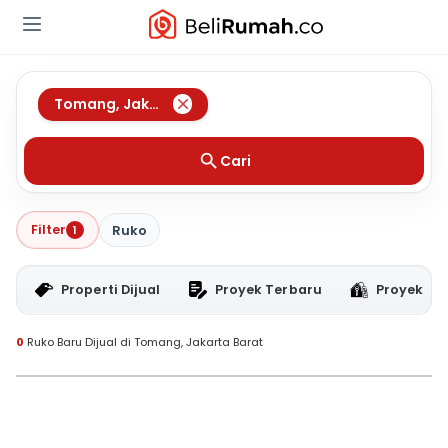
Tomang
,
Jakarta Barat
Cari
Filter
1
Ruko
Properti Dijual
Proyek Terbaru
Proyek RT
0
Ruko Baru Dijual di Tomang, Jakarta Barat