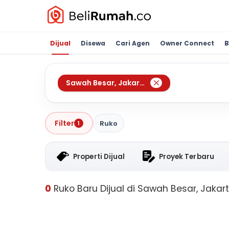
Dijual
Disewa
Cari Agen
Owner Connect
B
Sawah Besar
,
Jakarta Pusat
Filter
Ruko
1
Properti Dijual
Proyek Terbaru
0
Ruko Baru Dijual di Sawah Besar, Jakar