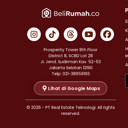
Properti Dijual di Cempaka Putih >
Properti Dijual di Johar Baru >
Properti Dijual di Menteng >
S
Properti Dijual di Tanah Abang >
K
Properti Dijual di Kramat >
A
Properti Dijual di Bendungan Hilir >
H
Prosperity Tower 8th Floor
Properti Dijual di Jakarta Selatan >
e
District 8, SCBD Lot 28
JI. Jend. Sudirman Kav. 52-53
Properti Dijual di Cilandak >
A
Jakarta Selatan 12190
Properti Dijual di Gandaria Selatan >
Telp: 021-38959193
Properti Dijual di Cipete Selatan >
Lihat di Google Maps
Properti Dijual di Lenteng Agung >
Properti Dijual di Pondok Pinang >
Properti Dijual di Kebayoran Baru >
© 2026 - PT Real Estate Teknologi. All rights
Properti Dijual di Mampang Prapatan >
reserved.
Properti Dijual di Pasar Minggu >