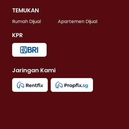
TEMUKAN
 >
Rumah Dijual
Apartemen Dijual
KPR
>
 >
Jaringan Kami
u >
>
 Lama >
 >