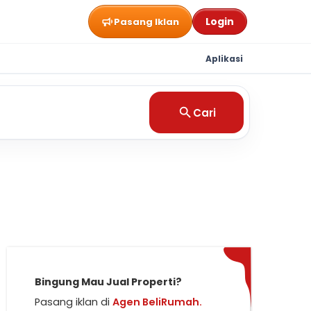
Login
Pasang Iklan
Aplikasi
Cari
Bingung Mau Jual Properti?
Pasang iklan di
Agen BeliRumah.