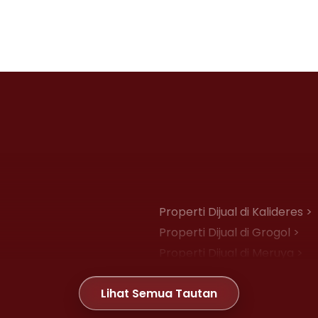
Properti Dijual di Kalideres >
Properti Dijual di Grogol >
Properti Dijual di Meruya >
Properti Dijual di Joglo >
Lihat Semua Tautan