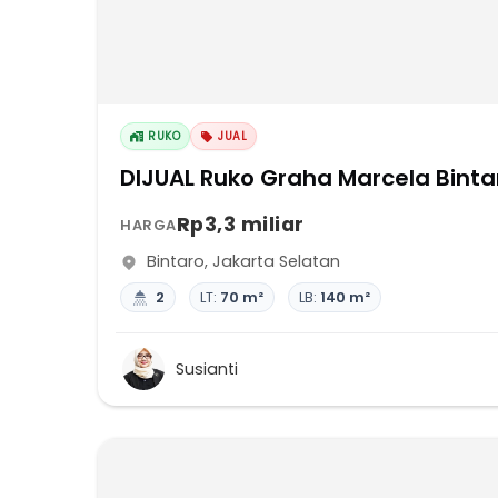
RUKO
JUAL
DIJUAL Ruko Graha Marcela Binta
Rp3,3 miliar
HARGA
Bintaro
,
Jakarta Selatan
2
LT:
70 m²
LB:
140 m²
Susianti