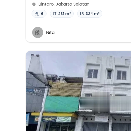
Bintaro
,
Jakarta Selatan
6
LT:
231 m²
LB:
324 m²
Nita