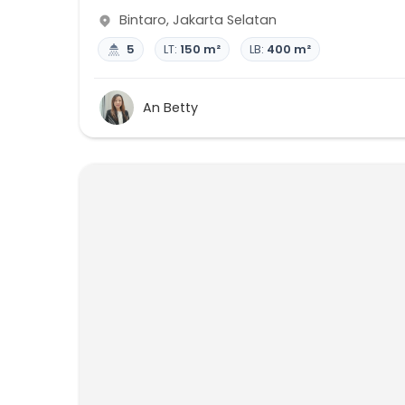
Bintaro
,
Jakarta Selatan
5
LT:
150 m²
LB:
400 m²
An Betty