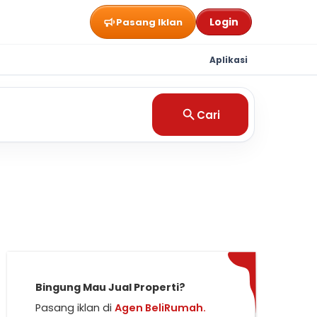
Login
Pasang Iklan
Aplikasi
Cari
Bingung Mau Jual Properti?
Pasang iklan di
Agen BeliRumah.