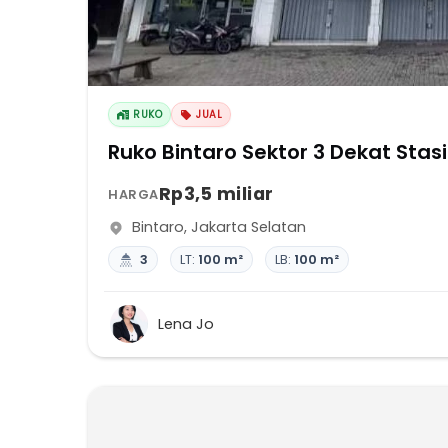
RUKO
JUAL
Ruko Bintaro Sektor 3 Dekat Sta
Rp3,5 miliar
HARGA
Bintaro
,
Jakarta Selatan
3
LT:
100 m²
LB:
100 m²
Lena Jo