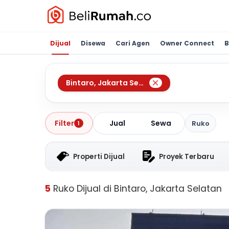
Dijual
Disewa
Cari Agen
Owner Connect
B
Bintaro
,
Jakarta Selatan
Jual
Sewa
Filter
Ruko
1
Properti Dijual
Proyek Terbaru
5
Ruko Dijual di Bintaro, Jakarta Selatan