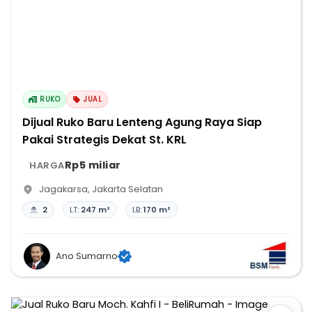
RUKO
JUAL
Dijual Ruko Baru Lenteng Agung Raya Siap
Pakai Strategis Dekat St. KRL
Rp5 miliar
HARGA
Jagakarsa
,
Jakarta Selatan
2
LT:
247 m²
LB:
170 m²
Ano Sumarno