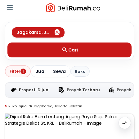
Jagakarsa
,
Jakarta Selatan
Cari
Jual
Sewa
Filter
1
Ruko
Properti Dijual
Proyek Terbaru
Proyek RT
5
Ruko Dijual di Jagakarsa, Jakarta Selatan