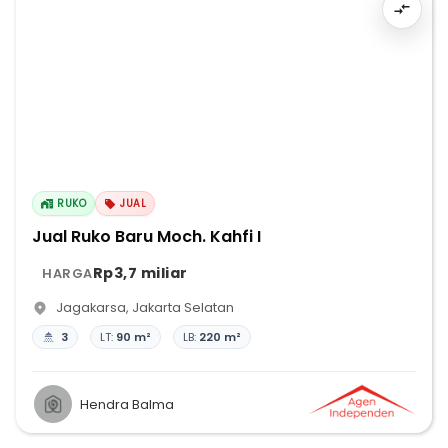
RUKO
JUAL
Jual Ruko Baru Moch. Kahfi I
Rp3,7 miliar
HARGA
Jagakarsa
,
Jakarta Selatan
3
LT:
90 m²
LB:
220 m²
Hendra Balma