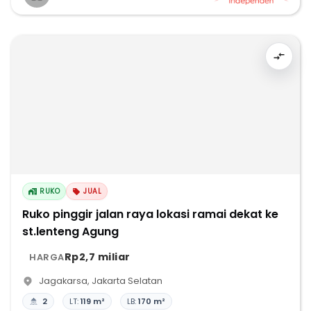
RUKO
JUAL
Ruko pinggir jalan raya lokasi ramai dekat ke
st.lenteng Agung
Rp2,7 miliar
HARGA
Jagakarsa
,
Jakarta Selatan
2
LT:
119 m²
LB:
170 m²