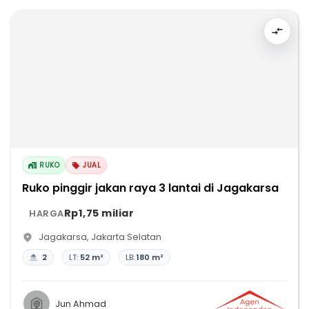
RUKO
JUAL
Ruko pinggir jakan raya 3 lantai di Jagakarsa
Rp1,75 miliar
HARGA
Jagakarsa
,
Jakarta Selatan
2
LT:
52 m²
LB:
180 m²
Jun Ahmad