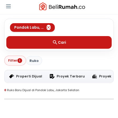
Pondok Labu
,
Jakarta Selatan
Cari
Filter
1
Ruko
Properti Dijual
Proyek Terbaru
Proyek RT
0
Ruko Baru Dijual di Pondok Labu, Jakarta Selatan