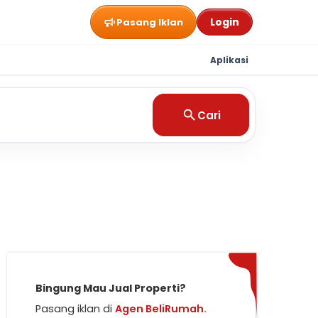
Login
Pasang Iklan
Aplikasi
Cari
Bingung Mau Jual Properti?
Pasang iklan di
Agen BeliRumah.