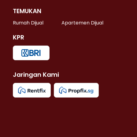
TEMUKAN
 >
Rumah Dijual
Apartemen Dijual
KPR
>
 >
Jaringan Kami
u >
>
 Lama >
 >