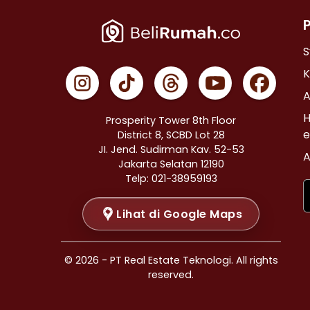
Properti Dijual di Cempaka Putih >
Properti Dijual di Johar Baru >
Properti Dijual di Menteng >
S
Properti Dijual di Tanah Abang >
K
Properti Dijual di Kramat >
A
Properti Dijual di Bendungan Hilir >
H
Prosperity Tower 8th Floor
Properti Dijual di Jakarta Selatan >
e
District 8, SCBD Lot 28
JI. Jend. Sudirman Kav. 52-53
Properti Dijual di Cilandak >
A
Jakarta Selatan 12190
Properti Dijual di Gandaria Selatan >
Telp: 021-38959193
Properti Dijual di Cipete Selatan >
Lihat di Google Maps
Properti Dijual di Lenteng Agung >
Properti Dijual di Pondok Pinang >
Properti Dijual di Kebayoran Baru >
© 2026 - PT Real Estate Teknologi. All rights
Properti Dijual di Mampang Prapatan >
reserved.
Properti Dijual di Pasar Minggu >