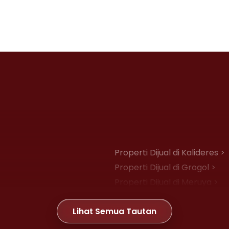
Properti Dijual di Kalideres >
Properti Dijual di Grogol >
Properti Dijual di Meruya >
Properti Dijual di Joglo >
Lihat Semua Tautan