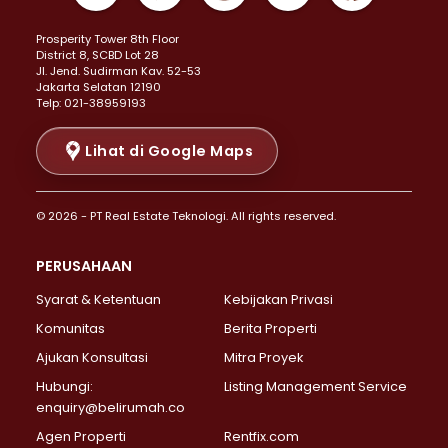
Properti Dijual di Kemayoran >
Prosperity Tower 8th Floor
Properti Dijual di Menteng >
District 8, SCBD Lot 28
Properti Dijual di Senen >
JI. Jend. Sudirman Kav. 52-53
Jakarta Selatan 12190
Properti Dijual di Tanah Abang >
Telp: 021-38959193
Properti Dijual di Cikini >
Properti Dijual di Kramat >
Lihat di Google Maps
Properti Dijual di Pasar Baru >
Properti Dijual di Bendungan Hilir >
© 2026 - PT Real Estate Teknologi. All rights reserved.
Properti Dijual di Jakarta Selatan >
Properti Dijual di Cilandak >
PERUSAHAAN
Properti Dijual di Lebak Bulus >
Syarat & Ketentuan
Kebijakan Privasi
Properti Dijual di Gandaria Selatan >
Properti Dijual di Pondok Labu >
Komunitas
Berita Properti
Properti Dijual di Cipete Selatan >
Ajukan Konsultasi
Mitra Proyek
Properti Dijual di Jagakarsa >
Hubungi:
Listing Management Service
Properti Dijual di Lenteng Agung >
enquiry@belirumah.co
Properti Dijual di Senayan >
Agen Properti
Rentfix.com
Properti Dijual di Pondok Pinang >