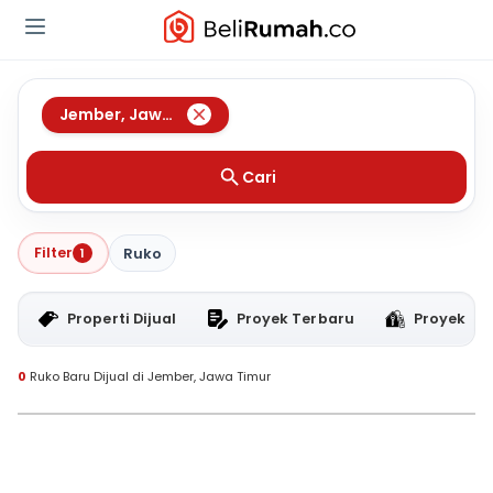
Jember
,
Jawa Timur
Cari
Filter
1
Ruko
Properti Dijual
Proyek Terbaru
Proyek RT
0
Ruko Baru Dijual di Jember, Jawa Timur