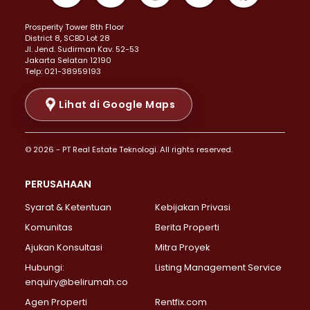
Properti Dijual di Kemayoran >
Prosperity Tower 8th Floor
Properti Dijual di Menteng >
District 8, SCBD Lot 28
Properti Dijual di Senen >
JI. Jend. Sudirman Kav. 52-53
Jakarta Selatan 12190
Properti Dijual di Tanah Abang >
Telp: 021-38959193
Properti Dijual di Cikini >
Properti Dijual di Kramat >
Lihat di Google Maps
Properti Dijual di Pasar Baru >
Properti Dijual di Bendungan Hilir >
© 2026 - PT Real Estate Teknologi. All rights reserved.
Properti Dijual di Jakarta Selatan >
Properti Dijual di Cilandak >
PERUSAHAAN
Properti Dijual di Lebak Bulus >
Syarat & Ketentuan
Kebijakan Privasi
Properti Dijual di Gandaria Selatan >
Properti Dijual di Pondok Labu >
Komunitas
Berita Properti
Properti Dijual di Cipete Selatan >
Ajukan Konsultasi
Mitra Proyek
Properti Dijual di Jagakarsa >
Hubungi:
Listing Management Service
Properti Dijual di Lenteng Agung >
enquiry@belirumah.co
Properti Dijual di Senayan >
Agen Properti
Rentfix.com
Properti Dijual di Pondok Pinang >