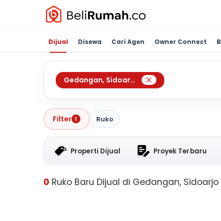
Dijual
Disewa
Cari Agen
Owner Connect
B
Gedangan
,
Sidoarjo
Filter
Ruko
1
Properti Dijual
Proyek Terbaru
0
Ruko Baru Dijual di Gedangan, Sidoarjo