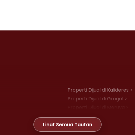
Properti Dijual di Kalideres >
Properti Dijual di Grogol >
Properti Dijual di Meruya >
Properti Dijual di Joglo >
Lihat Semua Tautan