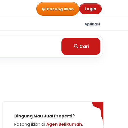
Login
Pasang Iklan
Aplikasi
Cari
Bingung Mau Jual Properti?
Pasang iklan di
Agen BeliRumah.