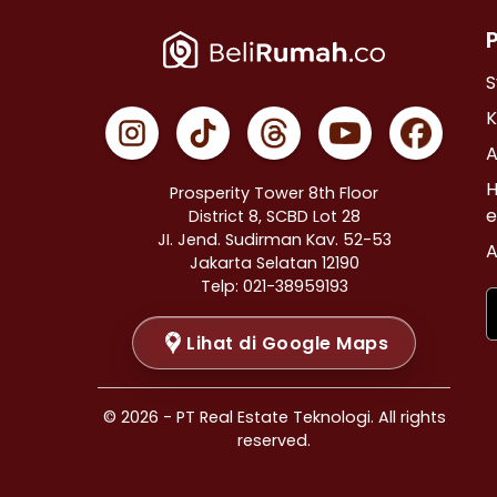
Properti Dijual di Cempaka Putih >
Properti Dijual di Johar Baru >
Properti Dijual di Menteng >
S
Properti Dijual di Tanah Abang >
K
Properti Dijual di Kramat >
A
Properti Dijual di Bendungan Hilir >
H
Prosperity Tower 8th Floor
Properti Dijual di Jakarta Selatan >
e
District 8, SCBD Lot 28
JI. Jend. Sudirman Kav. 52-53
Properti Dijual di Cilandak >
A
Jakarta Selatan 12190
Properti Dijual di Gandaria Selatan >
Telp: 021-38959193
Properti Dijual di Cipete Selatan >
Lihat di Google Maps
Properti Dijual di Lenteng Agung >
Properti Dijual di Pondok Pinang >
Properti Dijual di Kebayoran Baru >
© 2026 - PT Real Estate Teknologi. All rights
Properti Dijual di Mampang Prapatan >
reserved.
Properti Dijual di Pasar Minggu >