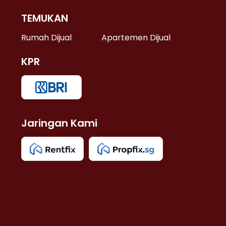
TEMUKAN
 >
Rumah Dijual
Apartemen Dijual
KPR
>
 >
Jaringan Kami
u >
>
 Lama >
 >