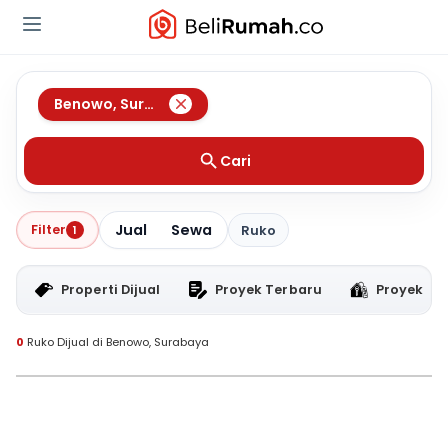
Benowo
,
Surabaya
Cari
Jual
Sewa
Filter
1
Ruko
Properti Dijual
Proyek Terbaru
Proyek RT
0
Ruko Dijual di Benowo, Surabaya