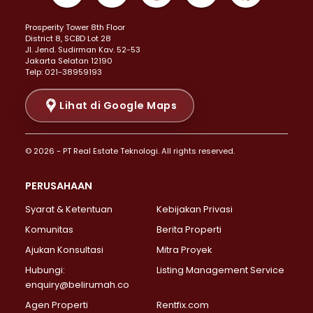
Properti Dijual di Kemayoran >
Prosperity Tower 8th Floor
Properti Dijual di Menteng >
District 8, SCBD Lot 28
Properti Dijual di Senen >
JI. Jend. Sudirman Kav. 52-53
Jakarta Selatan 12190
Properti Dijual di Tanah Abang >
Telp: 021-38959193
Properti Dijual di Cikini >
Properti Dijual di Kramat >
Lihat di Google Maps
Properti Dijual di Pasar Baru >
Properti Dijual di Bendungan Hilir >
© 2026 - PT Real Estate Teknologi. All rights reserved.
Properti Dijual di Jakarta Selatan >
Properti Dijual di Cilandak >
PERUSAHAAN
Properti Dijual di Lebak Bulus >
Syarat & Ketentuan
Kebijakan Privasi
Properti Dijual di Gandaria Selatan >
Properti Dijual di Pondok Labu >
Komunitas
Berita Properti
Properti Dijual di Cipete Selatan >
Ajukan Konsultasi
Mitra Proyek
Properti Dijual di Jagakarsa >
Hubungi:
Listing Management Service
Properti Dijual di Lenteng Agung >
enquiry@belirumah.co
Properti Dijual di Senayan >
Agen Properti
Rentfix.com
Properti Dijual di Pondok Pinang >