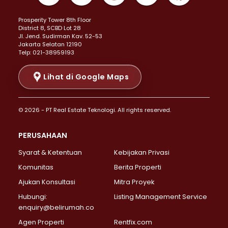
Properti Dijual di Kemayoran >
Prosperity Tower 8th Floor
Properti Dijual di Menteng >
District 8, SCBD Lot 28
Properti Dijual di Senen >
JI. Jend. Sudirman Kav. 52-53
Jakarta Selatan 12190
Properti Dijual di Tanah Abang >
Telp: 021-38959193
Properti Dijual di Cikini >
Properti Dijual di Kramat >
Lihat di Google Maps
Properti Dijual di Pasar Baru >
Properti Dijual di Bendungan Hilir >
© 2026 - PT Real Estate Teknologi. All rights reserved.
Properti Dijual di Jakarta Selatan >
Properti Dijual di Cilandak >
PERUSAHAAN
Properti Dijual di Lebak Bulus >
Syarat & Ketentuan
Kebijakan Privasi
Properti Dijual di Gandaria Selatan >
Properti Dijual di Pondok Labu >
Komunitas
Berita Properti
Properti Dijual di Cipete Selatan >
Ajukan Konsultasi
Mitra Proyek
Properti Dijual di Jagakarsa >
Hubungi:
Listing Management Service
Properti Dijual di Lenteng Agung >
enquiry@belirumah.co
Properti Dijual di Senayan >
Agen Properti
Rentfix.com
Properti Dijual di Pondok Pinang >