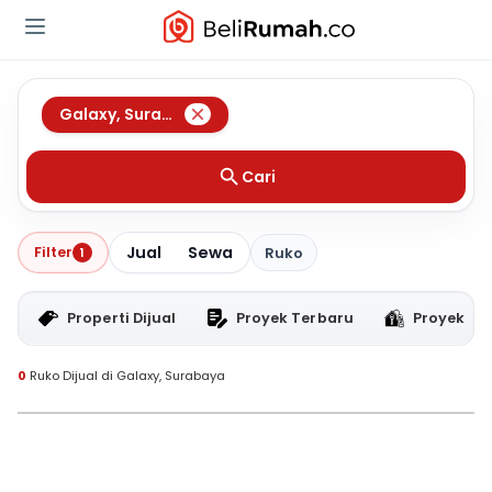
Galaxy
,
Surabaya
Cari
Jual
Sewa
Filter
1
Ruko
Properti Dijual
Proyek Terbaru
Proyek RT
0
Ruko Dijual di Galaxy, Surabaya