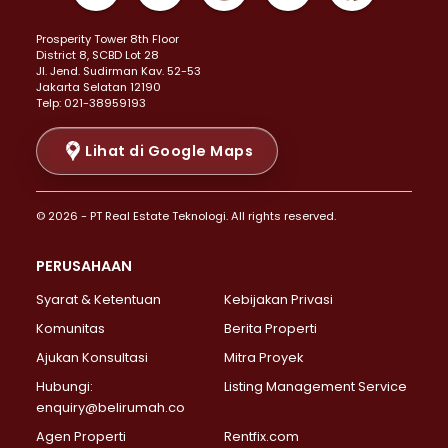
Properti Dijual di Kemayoran >
Prosperity Tower 8th Floor
Properti Dijual di Menteng >
District 8, SCBD Lot 28
Properti Dijual di Senen >
JI. Jend. Sudirman Kav. 52-53
Jakarta Selatan 12190
Properti Dijual di Tanah Abang >
Telp: 021-38959193
Properti Dijual di Cikini >
Properti Dijual di Kramat >
Lihat di Google Maps
Properti Dijual di Pasar Baru >
Properti Dijual di Bendungan Hilir >
© 2026 - PT Real Estate Teknologi. All rights reserved.
Properti Dijual di Jakarta Selatan >
Properti Dijual di Cilandak >
PERUSAHAAN
Properti Dijual di Lebak Bulus >
Syarat & Ketentuan
Kebijakan Privasi
Properti Dijual di Gandaria Selatan >
Properti Dijual di Pondok Labu >
Komunitas
Berita Properti
Properti Dijual di Cipete Selatan >
Ajukan Konsultasi
Mitra Proyek
Properti Dijual di Jagakarsa >
Hubungi:
Listing Management Service
Properti Dijual di Lenteng Agung >
enquiry@belirumah.co
Properti Dijual di Senayan >
Agen Properti
Rentfix.com
Properti Dijual di Pondok Pinang >