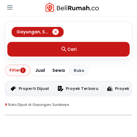
Gayungan
,
Surabaya
Cari
Jual
Sewa
Filter
1
Ruko
Properti Dijual
Proyek Terbaru
Proyek RT
0
Ruko Dijual di Gayungan, Surabaya