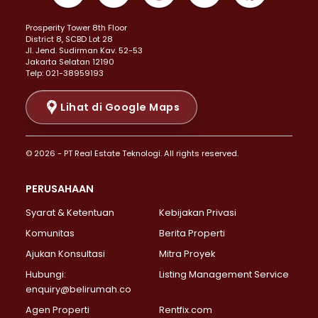
Properti Dijual di Kemayoran >
Prosperity Tower 8th Floor
Properti Dijual di Menteng >
District 8, SCBD Lot 28
Properti Dijual di Senen >
JI. Jend. Sudirman Kav. 52-53
Jakarta Selatan 12190
Properti Dijual di Tanah Abang >
Telp: 021-38959193
Properti Dijual di Cikini >
Properti Dijual di Kramat >
Lihat di Google Maps
Properti Dijual di Pasar Baru >
Properti Dijual di Bendungan Hilir >
© 2026 - PT Real Estate Teknologi. All rights reserved.
Properti Dijual di Jakarta Selatan >
Properti Dijual di Cilandak >
PERUSAHAAN
Properti Dijual di Lebak Bulus >
Syarat & Ketentuan
Kebijakan Privasi
Properti Dijual di Gandaria Selatan >
Properti Dijual di Pondok Labu >
Komunitas
Berita Properti
Properti Dijual di Cipete Selatan >
Ajukan Konsultasi
Mitra Proyek
Properti Dijual di Jagakarsa >
Hubungi:
Listing Management Service
Properti Dijual di Lenteng Agung >
enquiry@belirumah.co
Properti Dijual di Senayan >
Agen Properti
Rentfix.com
Properti Dijual di Pondok Pinang >