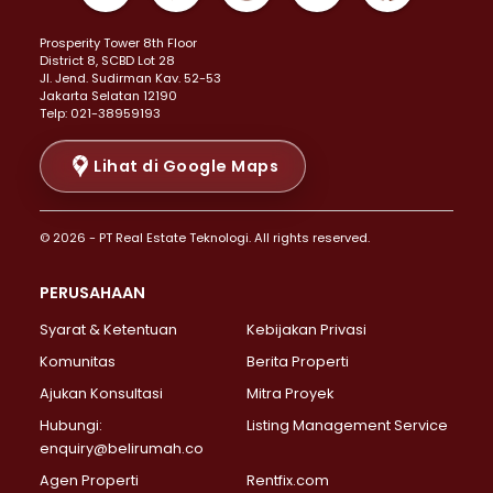
Properti Dijual di Kemayoran >
Prosperity Tower 8th Floor
Properti Dijual di Menteng >
District 8, SCBD Lot 28
Properti Dijual di Senen >
JI. Jend. Sudirman Kav. 52-53
Jakarta Selatan 12190
Properti Dijual di Tanah Abang >
Telp: 021-38959193
Properti Dijual di Cikini >
Properti Dijual di Kramat >
Lihat di Google Maps
Properti Dijual di Pasar Baru >
Properti Dijual di Bendungan Hilir >
© 2026 - PT Real Estate Teknologi. All rights reserved.
Properti Dijual di Jakarta Selatan >
Properti Dijual di Cilandak >
PERUSAHAAN
Properti Dijual di Lebak Bulus >
Syarat & Ketentuan
Kebijakan Privasi
Properti Dijual di Gandaria Selatan >
Properti Dijual di Pondok Labu >
Komunitas
Berita Properti
Properti Dijual di Cipete Selatan >
Ajukan Konsultasi
Mitra Proyek
Properti Dijual di Jagakarsa >
Hubungi:
Listing Management Service
Properti Dijual di Lenteng Agung >
enquiry@belirumah.co
Properti Dijual di Senayan >
Agen Properti
Rentfix.com
Properti Dijual di Pondok Pinang >