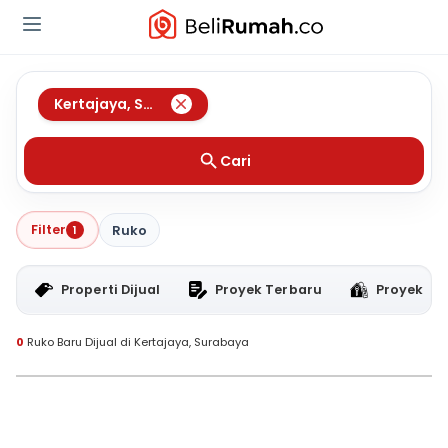
Kertajaya
,
Surabaya
Cari
Filter
1
Ruko
Properti Dijual
Proyek Terbaru
Proyek RT
0
Ruko Baru Dijual di Kertajaya, Surabaya