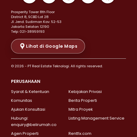
Properti Dijual di Kemayoran >
Prosperity Tower 8th Floor
Properti Dijual di Menteng >
District 8, SCBD Lot 28
Properti Dijual di Senen >
JI. Jend. Sudirman Kav. 52-53
Jakarta Selatan 12190
Properti Dijual di Tanah Abang >
Telp: 021-38959193
Properti Dijual di Cikini >
Properti Dijual di Kramat >
Lihat di Google Maps
Properti Dijual di Pasar Baru >
Properti Dijual di Bendungan Hilir >
© 2026 - PT Real Estate Teknologi. All rights reserved.
Properti Dijual di Jakarta Selatan >
Properti Dijual di Cilandak >
PERUSAHAAN
Properti Dijual di Lebak Bulus >
Syarat & Ketentuan
Kebijakan Privasi
Properti Dijual di Gandaria Selatan >
Properti Dijual di Pondok Labu >
Komunitas
Berita Properti
Properti Dijual di Cipete Selatan >
Ajukan Konsultasi
Mitra Proyek
Properti Dijual di Jagakarsa >
Hubungi:
Listing Management Service
Properti Dijual di Lenteng Agung >
enquiry@belirumah.co
Properti Dijual di Senayan >
Agen Properti
Rentfix.com
Properti Dijual di Pondok Pinang >