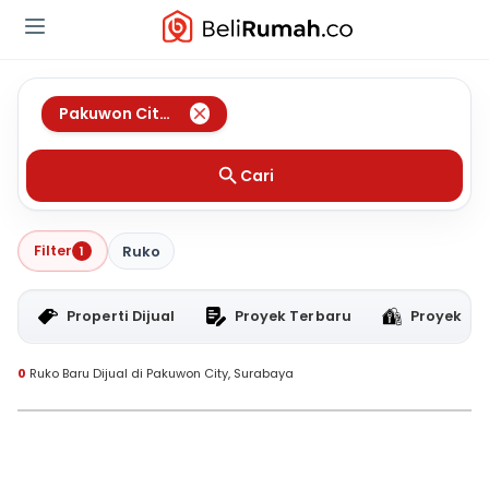
Pakuwon City
,
Surabaya
Cari
Filter
1
Ruko
Properti Dijual
Proyek Terbaru
Proyek RT
0
Ruko Baru Dijual di Pakuwon City, Surabaya