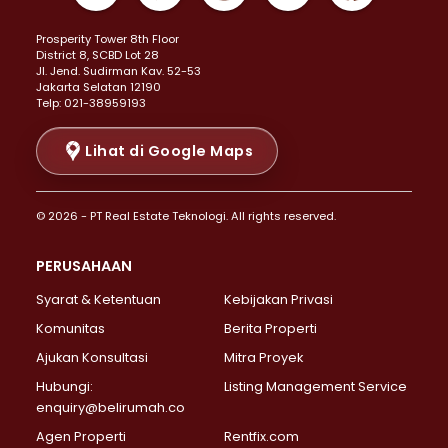
Properti Dijual di Kemayoran >
Prosperity Tower 8th Floor
Properti Dijual di Menteng >
District 8, SCBD Lot 28
Properti Dijual di Senen >
JI. Jend. Sudirman Kav. 52-53
Jakarta Selatan 12190
Properti Dijual di Tanah Abang >
Telp: 021-38959193
Properti Dijual di Cikini >
Properti Dijual di Kramat >
Lihat di Google Maps
Properti Dijual di Pasar Baru >
Properti Dijual di Bendungan Hilir >
© 2026 - PT Real Estate Teknologi. All rights reserved.
Properti Dijual di Jakarta Selatan >
Properti Dijual di Cilandak >
PERUSAHAAN
Properti Dijual di Lebak Bulus >
Syarat & Ketentuan
Kebijakan Privasi
Properti Dijual di Gandaria Selatan >
Properti Dijual di Pondok Labu >
Komunitas
Berita Properti
Properti Dijual di Cipete Selatan >
Ajukan Konsultasi
Mitra Proyek
Properti Dijual di Jagakarsa >
Hubungi:
Listing Management Service
Properti Dijual di Lenteng Agung >
enquiry@belirumah.co
Properti Dijual di Senayan >
Agen Properti
Rentfix.com
Properti Dijual di Pondok Pinang >