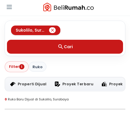
Sukolilo
,
Surabaya
Cari
Filter
1
Ruko
Properti Dijual
Proyek Terbaru
Proyek RT
0
Ruko Baru Dijual di Sukolilo, Surabaya