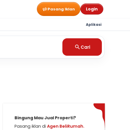
Login
Pasang Iklan
Aplikasi
Cari
Bingung Mau Jual Properti?
Pasang iklan di
Agen BeliRumah.