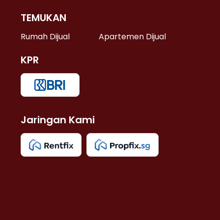
TEMUKAN
 >
Rumah Dijual
Apartemen Dijual
KPR
>
 >
Jaringan Kami
u >
>
 Lama >
 >