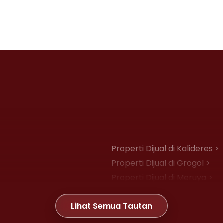
Properti Dijual di Kalideres >
Properti Dijual di Grogol >
Properti Dijual di Meruya >
Properti Dijual di Joglo >
Lihat Semua Tautan