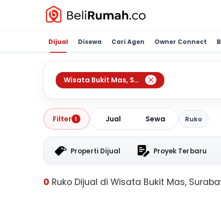
Dijual
Disewa
Cari Agen
Owner Connect
B
Wisata Bukit Mas
,
Surabaya
Jual
Sewa
Filter
Ruko
1
Properti Dijual
Proyek Terbaru
0
Ruko Dijual di Wisata Bukit Mas, Surab