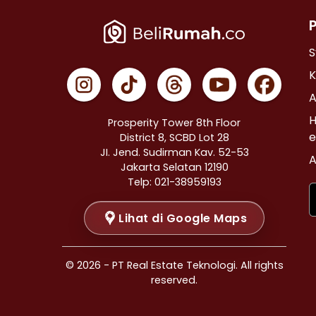
Properti Dijual di Cempaka Putih >
Properti Dijual di Johar Baru >
Properti Dijual di Menteng >
S
Properti Dijual di Tanah Abang >
K
Properti Dijual di Kramat >
A
Properti Dijual di Bendungan Hilir >
H
Prosperity Tower 8th Floor
Properti Dijual di Jakarta Selatan >
e
District 8, SCBD Lot 28
JI. Jend. Sudirman Kav. 52-53
Properti Dijual di Cilandak >
A
Jakarta Selatan 12190
Properti Dijual di Gandaria Selatan >
Telp: 021-38959193
Properti Dijual di Cipete Selatan >
Lihat di Google Maps
Properti Dijual di Lenteng Agung >
Properti Dijual di Pondok Pinang >
Properti Dijual di Kebayoran Baru >
© 2026 - PT Real Estate Teknologi. All rights
Properti Dijual di Mampang Prapatan >
reserved.
Properti Dijual di Pasar Minggu >