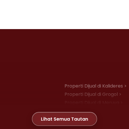
Properti Dijual di Kalideres >
Properti Dijual di Grogol >
Properti Dijual di Meruya >
Properti Dijual di Joglo >
Lihat Semua Tautan