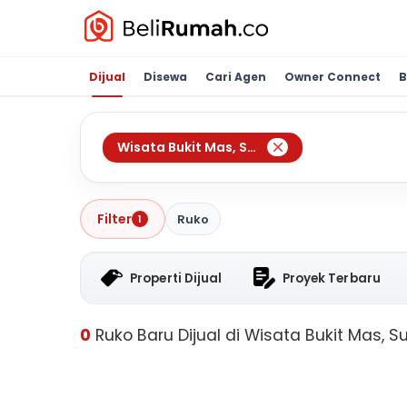
Dijual
Disewa
Cari Agen
Owner Connect
B
Wisata Bukit Mas
,
Surabaya
Filter
Ruko
1
Properti Dijual
Proyek Terbaru
0
Ruko Baru Dijual di Wisata Bukit Mas, 