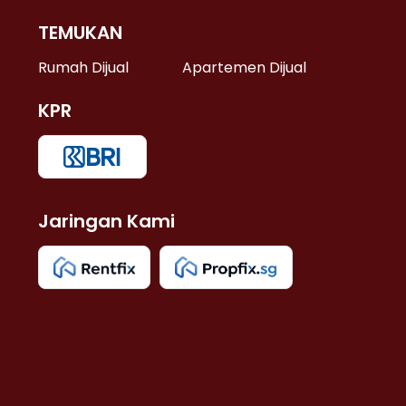
TEMUKAN
 >
Rumah Dijual
Apartemen Dijual
KPR
>
 >
Jaringan Kami
u >
>
 Lama >
 >