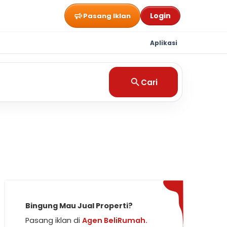
Login
Pasang Iklan
Aplikasi
Cari
Bingung Mau Jual Properti?
Pasang iklan di
Agen BeliRumah.