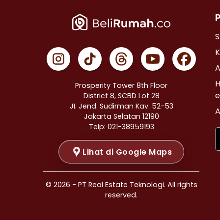
Properti Dijual di Cempaka Putih >
Properti Dijual di Johar Baru >
Properti Dijual di Menteng >
S
Properti Dijual di Tanah Abang >
K
Properti Dijual di Kramat >
A
Properti Dijual di Bendungan Hilir >
H
Prosperity Tower 8th Floor
Properti Dijual di Jakarta Selatan >
e
District 8, SCBD Lot 28
JI. Jend. Sudirman Kav. 52-53
Properti Dijual di Cilandak >
A
Jakarta Selatan 12190
Properti Dijual di Gandaria Selatan >
Telp: 021-38959193
Properti Dijual di Cipete Selatan >
Lihat di Google Maps
Properti Dijual di Lenteng Agung >
Properti Dijual di Pondok Pinang >
Properti Dijual di Kebayoran Baru >
© 2026 - PT Real Estate Teknologi. All rights
Properti Dijual di Mampang Prapatan >
reserved.
Properti Dijual di Pasar Minggu >