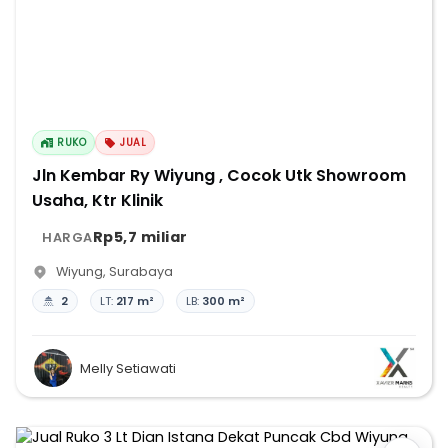
RUKO
JUAL
Jln Kembar Ry Wiyung , Cocok Utk Showroom
Usaha, Ktr Klinik
Rp5,7 miliar
HARGA
Wiyung
,
Surabaya
2
LT:
217 m²
LB:
300 m²
Melly Setiawati