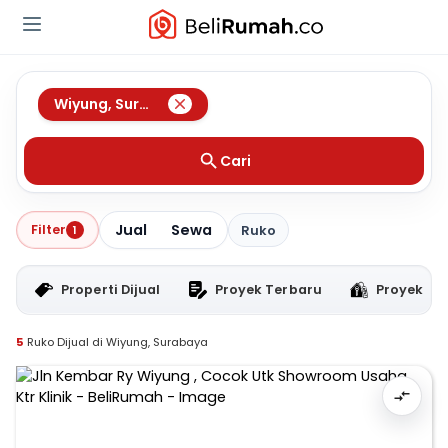
Wiyung
,
Surabaya
Cari
Jual
Sewa
Filter
1
Ruko
Properti Dijual
Proyek Terbaru
Proyek RT
5
Ruko Dijual di Wiyung, Surabaya