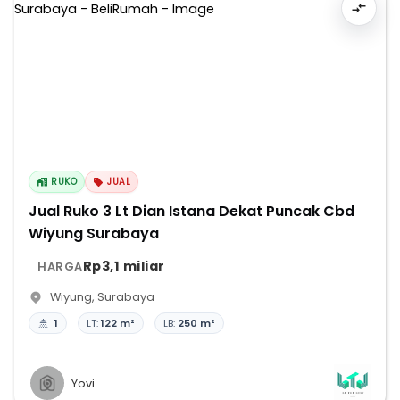
RUKO
JUAL
Jual Ruko 3 Lt Dian Istana Dekat Puncak Cbd
Wiyung Surabaya
Rp3,1 miliar
HARGA
Wiyung
,
Surabaya
1
LT:
122 m²
LB:
250 m²
Yovi