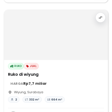
RUKO
JUAL
Ruko di wiyung
Rp7,7 miliar
HARGA
Wiyung
,
Surabaya
2
LT:
332 m²
LB:
664 m²