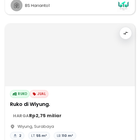
BS Harianto1
RUKO
JUAL
Ruko di Wiyung.
Rp2,75 miliar
HARGA
Wiyung
,
Surabaya
2
LT:
55 m²
LB:
110 m²