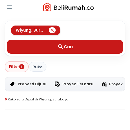
Wiyung
,
Surabaya
Cari
Filter
1
Ruko
Properti Dijual
Proyek Terbaru
Proyek RT
0
Ruko Baru Dijual di Wiyung, Surabaya