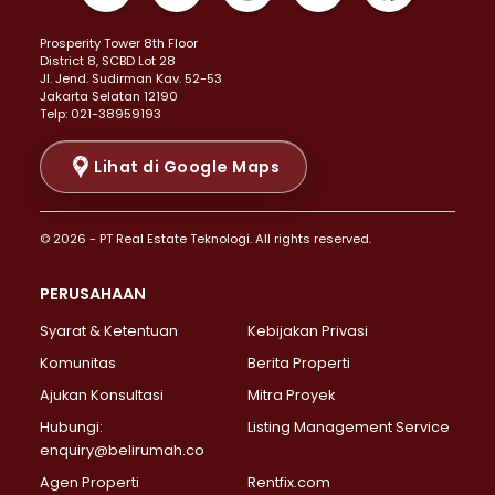
Properti Dijual di Kemayoran >
Prosperity Tower 8th Floor
Properti Dijual di Menteng >
District 8, SCBD Lot 28
Properti Dijual di Senen >
JI. Jend. Sudirman Kav. 52-53
Jakarta Selatan 12190
Properti Dijual di Tanah Abang >
Telp: 021-38959193
Properti Dijual di Cikini >
Properti Dijual di Kramat >
Lihat di Google Maps
Properti Dijual di Pasar Baru >
Properti Dijual di Bendungan Hilir >
© 2026 - PT Real Estate Teknologi. All rights reserved.
Properti Dijual di Jakarta Selatan >
Properti Dijual di Cilandak >
PERUSAHAAN
Properti Dijual di Lebak Bulus >
Syarat & Ketentuan
Kebijakan Privasi
Properti Dijual di Gandaria Selatan >
Properti Dijual di Pondok Labu >
Komunitas
Berita Properti
Properti Dijual di Cipete Selatan >
Ajukan Konsultasi
Mitra Proyek
Properti Dijual di Jagakarsa >
Hubungi:
Listing Management Service
Properti Dijual di Lenteng Agung >
enquiry@belirumah.co
Properti Dijual di Senayan >
Agen Properti
Rentfix.com
Properti Dijual di Pondok Pinang >