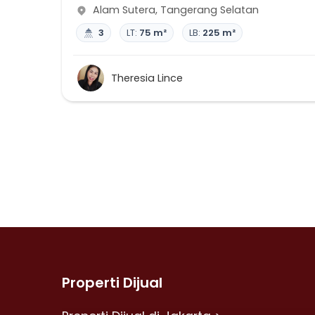
Alam Sutera
,
Tangerang Selatan
3
LT:
75 m²
LB:
225 m²
Theresia Lince
Properti Dijual