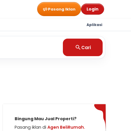
Login
Pasang Iklan
Aplikasi
Cari
Bingung Mau Jual Properti?
Pasang iklan di
Agen BeliRumah.