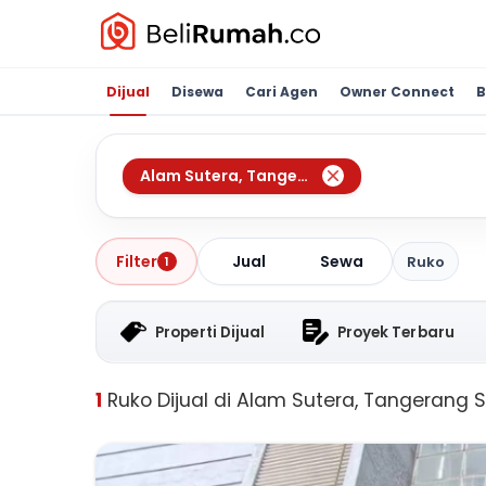
Dijual
Disewa
Cari Agen
Owner Connect
B
Alam Sutera
,
Tangerang Selatan
Jual
Sewa
Filter
Ruko
1
Properti Dijual
Proyek Terbaru
1
Ruko Dijual di Alam Sutera, Tangerang 