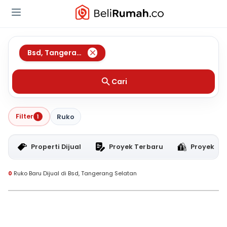
Bsd
,
Tangerang Selatan
Cari
Filter
1
Ruko
Properti Dijual
Proyek Terbaru
Proyek RT
0
Ruko Baru Dijual di Bsd, Tangerang Selatan