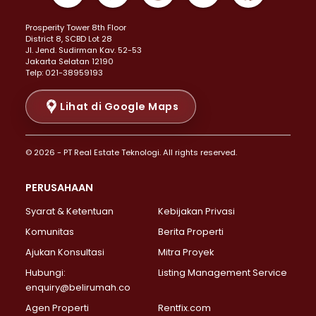
Properti Dijual di Kemayoran >
Prosperity Tower 8th Floor
Properti Dijual di Menteng >
District 8, SCBD Lot 28
Properti Dijual di Senen >
JI. Jend. Sudirman Kav. 52-53
Jakarta Selatan 12190
Properti Dijual di Tanah Abang >
Telp: 021-38959193
Properti Dijual di Cikini >
Properti Dijual di Kramat >
Lihat di Google Maps
Properti Dijual di Pasar Baru >
Properti Dijual di Bendungan Hilir >
© 2026 - PT Real Estate Teknologi. All rights reserved.
Properti Dijual di Jakarta Selatan >
Properti Dijual di Cilandak >
PERUSAHAAN
Properti Dijual di Lebak Bulus >
Syarat & Ketentuan
Kebijakan Privasi
Properti Dijual di Gandaria Selatan >
Properti Dijual di Pondok Labu >
Komunitas
Berita Properti
Properti Dijual di Cipete Selatan >
Ajukan Konsultasi
Mitra Proyek
Properti Dijual di Jagakarsa >
Hubungi:
Listing Management Service
Properti Dijual di Lenteng Agung >
enquiry@belirumah.co
Properti Dijual di Senayan >
Agen Properti
Rentfix.com
Properti Dijual di Pondok Pinang >