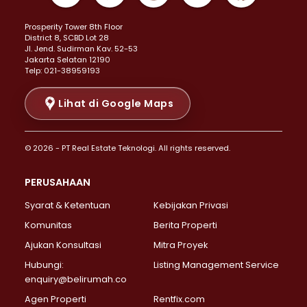
Properti Dijual di Kemayoran >
Prosperity Tower 8th Floor
Properti Dijual di Menteng >
District 8, SCBD Lot 28
Properti Dijual di Senen >
JI. Jend. Sudirman Kav. 52-53
Jakarta Selatan 12190
Properti Dijual di Tanah Abang >
Telp: 021-38959193
Properti Dijual di Cikini >
Properti Dijual di Kramat >
Lihat di Google Maps
Properti Dijual di Pasar Baru >
Properti Dijual di Bendungan Hilir >
© 2026 - PT Real Estate Teknologi. All rights reserved.
Properti Dijual di Jakarta Selatan >
Properti Dijual di Cilandak >
PERUSAHAAN
Properti Dijual di Lebak Bulus >
Syarat & Ketentuan
Kebijakan Privasi
Properti Dijual di Gandaria Selatan >
Properti Dijual di Pondok Labu >
Komunitas
Berita Properti
Properti Dijual di Cipete Selatan >
Ajukan Konsultasi
Mitra Proyek
Properti Dijual di Jagakarsa >
Hubungi:
Listing Management Service
Properti Dijual di Lenteng Agung >
enquiry@belirumah.co
Properti Dijual di Senayan >
Agen Properti
Rentfix.com
Properti Dijual di Pondok Pinang >