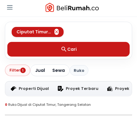
Ciputat Timur
,
Tangerang Selatan
Cari
Jual
Sewa
Filter
1
Ruko
Properti Dijual
Proyek Terbaru
Proyek RT
0
Ruko Dijual di Ciputat Timur, Tangerang Selatan