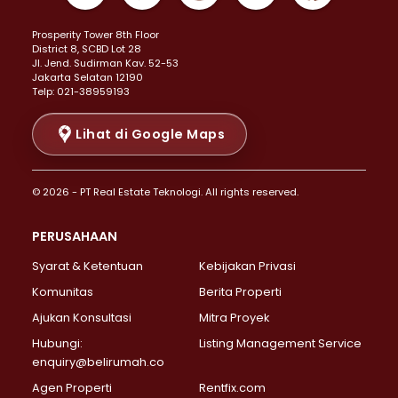
Properti Dijual di Kemayoran >
Prosperity Tower 8th Floor
Properti Dijual di Menteng >
District 8, SCBD Lot 28
Properti Dijual di Senen >
JI. Jend. Sudirman Kav. 52-53
Jakarta Selatan 12190
Properti Dijual di Tanah Abang >
Telp: 021-38959193
Properti Dijual di Cikini >
Properti Dijual di Kramat >
Lihat di Google Maps
Properti Dijual di Pasar Baru >
Properti Dijual di Bendungan Hilir >
© 2026 - PT Real Estate Teknologi. All rights reserved.
Properti Dijual di Jakarta Selatan >
Properti Dijual di Cilandak >
PERUSAHAAN
Properti Dijual di Lebak Bulus >
Syarat & Ketentuan
Kebijakan Privasi
Properti Dijual di Gandaria Selatan >
Properti Dijual di Pondok Labu >
Komunitas
Berita Properti
Properti Dijual di Cipete Selatan >
Ajukan Konsultasi
Mitra Proyek
Properti Dijual di Jagakarsa >
Hubungi:
Listing Management Service
Properti Dijual di Lenteng Agung >
enquiry@belirumah.co
Properti Dijual di Senayan >
Agen Properti
Rentfix.com
Properti Dijual di Pondok Pinang >