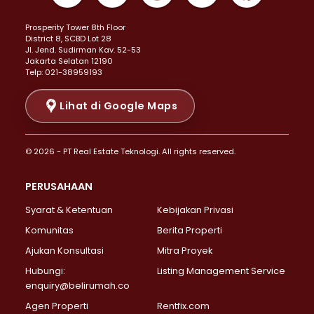
Properti Dijual di Kemayoran >
Prosperity Tower 8th Floor
Properti Dijual di Menteng >
District 8, SCBD Lot 28
Properti Dijual di Senen >
JI. Jend. Sudirman Kav. 52-53
Jakarta Selatan 12190
Properti Dijual di Tanah Abang >
Telp: 021-38959193
Properti Dijual di Cikini >
Properti Dijual di Kramat >
Lihat di Google Maps
Properti Dijual di Pasar Baru >
Properti Dijual di Bendungan Hilir >
© 2026 - PT Real Estate Teknologi. All rights reserved.
Properti Dijual di Jakarta Selatan >
Properti Dijual di Cilandak >
PERUSAHAAN
Properti Dijual di Lebak Bulus >
Syarat & Ketentuan
Kebijakan Privasi
Properti Dijual di Gandaria Selatan >
Properti Dijual di Pondok Labu >
Komunitas
Berita Properti
Properti Dijual di Cipete Selatan >
Ajukan Konsultasi
Mitra Proyek
Properti Dijual di Jagakarsa >
Hubungi:
Listing Management Service
Properti Dijual di Lenteng Agung >
enquiry@belirumah.co
Properti Dijual di Senayan >
Agen Properti
Rentfix.com
Properti Dijual di Pondok Pinang >