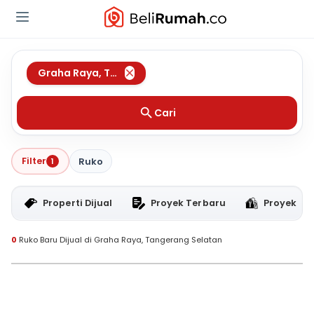
Graha Raya
,
Tangerang Selatan
Cari
Filter
1
Ruko
Properti Dijual
Proyek Terbaru
Proyek RT
0
Ruko Baru Dijual di Graha Raya, Tangerang Selatan