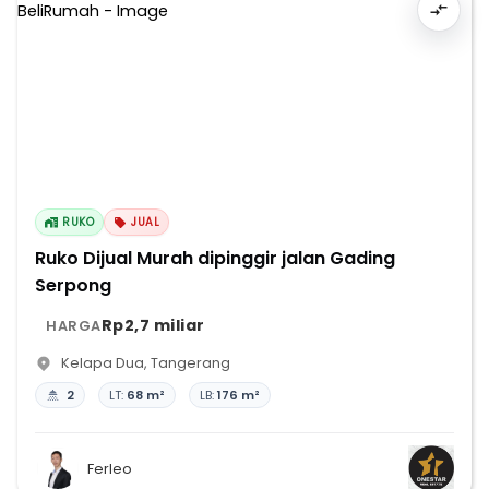
RUKO
JUAL
Ruko Dijual Murah dipinggir jalan Gading
Serpong
Rp2,7 miliar
HARGA
Kelapa Dua
,
Tangerang
2
LT:
68 m²
LB:
176 m²
Ferleo