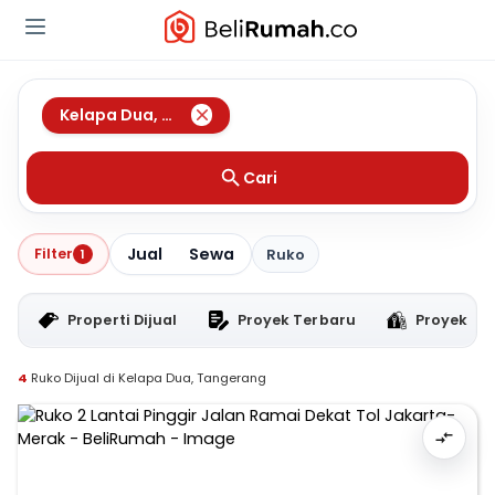
Kelapa Dua
,
Tangerang
Cari
Jual
Sewa
Filter
1
Ruko
Properti Dijual
Proyek Terbaru
Proyek RT
4
Ruko Dijual di Kelapa Dua, Tangerang