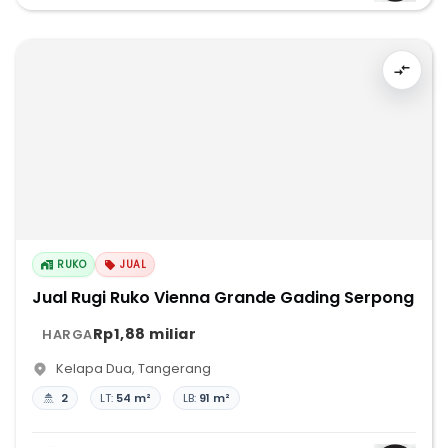
RUKO
JUAL
Jual Rugi Ruko Vienna Grande Gading Serpong
Rp1,88 miliar
HARGA
Kelapa Dua
,
Tangerang
2
LT:
54 m²
LB:
91 m²