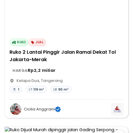
RUKO
JUAL
Ruko 2 Lantai Pinggir Jalan Ramai Dekat Tol
Jakarta-Merak
Rp2,2 miliar
HARGA
Kelapa Dua
,
Tangerang
1
LT:
119 m²
LB:
90 m²
Cicilia Anggraini