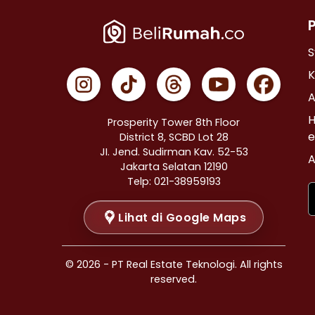
Properti Dijual di Cempaka Putih >
Properti Dijual di Johar Baru >
Properti Dijual di Menteng >
S
Properti Dijual di Tanah Abang >
K
Properti Dijual di Kramat >
A
Properti Dijual di Bendungan Hilir >
H
Prosperity Tower 8th Floor
Properti Dijual di Jakarta Selatan >
e
District 8, SCBD Lot 28
JI. Jend. Sudirman Kav. 52-53
Properti Dijual di Cilandak >
A
Jakarta Selatan 12190
Properti Dijual di Gandaria Selatan >
Telp: 021-38959193
Properti Dijual di Cipete Selatan >
Lihat di Google Maps
Properti Dijual di Lenteng Agung >
Properti Dijual di Pondok Pinang >
Properti Dijual di Kebayoran Baru >
© 2026 - PT Real Estate Teknologi. All rights
Properti Dijual di Mampang Prapatan >
reserved.
Properti Dijual di Pasar Minggu >