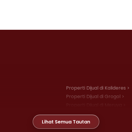
Properti Dijual di Kalideres >
Properti Dijual di Grogol >
Properti Dijual di Meruya >
Properti Dijual di Joglo >
Lihat Semua Tautan