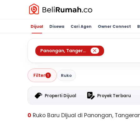
Dijual
Disewa
Cari Agen
Owner Connect
B
Panongan
,
Tangerang
Filter
Ruko
1
Properti Dijual
Proyek Terbaru
0
Ruko Baru Dijual di Panongan, Tangera