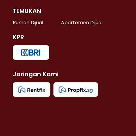
TEMUKAN
 >
Rumah Dijual
Apartemen Dijual
KPR
>
 >
Jaringan Kami
u >
>
 Lama >
 >