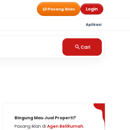
Login
Pasang Iklan
Aplikasi
Cari
Bingung Mau Jual Properti?
Pasang iklan di
Agen BeliRumah.