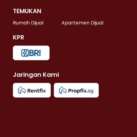
TEMUKAN
 >
Rumah Dijual
Apartemen Dijual
KPR
>
 >
Jaringan Kami
u >
>
 Lama >
 >