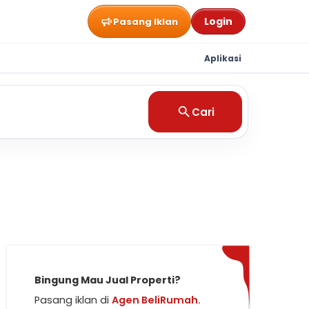
Login
Pasang Iklan
Aplikasi
Cari
Bingung Mau Jual Properti?
Pasang iklan di
Agen BeliRumah.