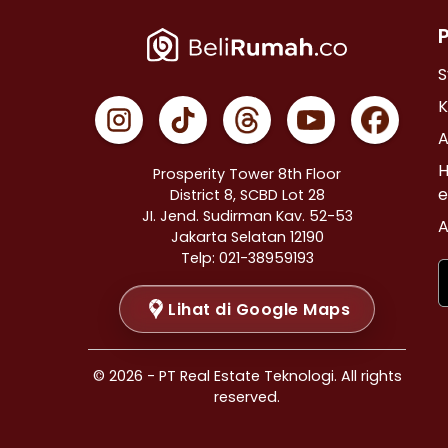
Properti Dijual di Cempaka Putih >
Properti Dijual di Johar Baru >
Properti Dijual di Menteng >
S
Properti Dijual di Tanah Abang >
K
Properti Dijual di Kramat >
A
Properti Dijual di Bendungan Hilir >
H
Prosperity Tower 8th Floor
Properti Dijual di Jakarta Selatan >
e
District 8, SCBD Lot 28
JI. Jend. Sudirman Kav. 52-53
Properti Dijual di Cilandak >
A
Jakarta Selatan 12190
Properti Dijual di Gandaria Selatan >
Telp: 021-38959193
Properti Dijual di Cipete Selatan >
Lihat di Google Maps
Properti Dijual di Lenteng Agung >
Properti Dijual di Pondok Pinang >
Properti Dijual di Kebayoran Baru >
© 2026 - PT Real Estate Teknologi. All rights
Properti Dijual di Mampang Prapatan >
reserved.
Properti Dijual di Pasar Minggu >