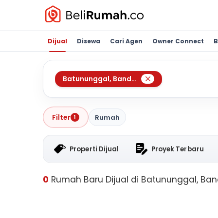
Dijual
Disewa
Cari Agen
Owner Connect
B
Batununggal
,
Bandung
Filter
Rumah
1
Properti Dijual
Proyek Terbaru
0
Rumah Baru Dijual di Batununggal, Ba