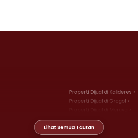
Properti Dijual di Kalideres >
Properti Dijual di Grogol >
Properti Dijual di Meruya >
Properti Dijual di Joglo >
Lihat Semua Tautan