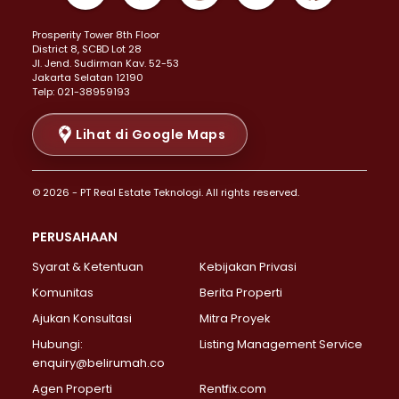
Properti Dijual di Kemayoran >
Prosperity Tower 8th Floor
Properti Dijual di Menteng >
District 8, SCBD Lot 28
Properti Dijual di Senen >
JI. Jend. Sudirman Kav. 52-53
Jakarta Selatan 12190
Properti Dijual di Tanah Abang >
Telp: 021-38959193
Properti Dijual di Cikini >
Properti Dijual di Kramat >
Lihat di Google Maps
Properti Dijual di Pasar Baru >
Properti Dijual di Bendungan Hilir >
© 2026 - PT Real Estate Teknologi. All rights reserved.
Properti Dijual di Jakarta Selatan >
Properti Dijual di Cilandak >
PERUSAHAAN
Properti Dijual di Lebak Bulus >
Syarat & Ketentuan
Kebijakan Privasi
Properti Dijual di Gandaria Selatan >
Properti Dijual di Pondok Labu >
Komunitas
Berita Properti
Properti Dijual di Cipete Selatan >
Ajukan Konsultasi
Mitra Proyek
Properti Dijual di Jagakarsa >
Hubungi:
Listing Management Service
Properti Dijual di Lenteng Agung >
enquiry@belirumah.co
Properti Dijual di Senayan >
Agen Properti
Rentfix.com
Properti Dijual di Pondok Pinang >