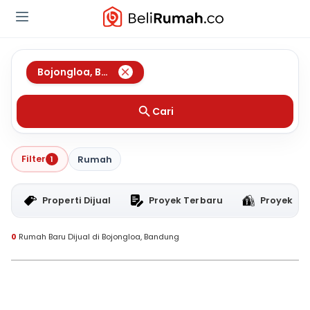
Bojongloa
,
Bandung
Cari
Filter
1
Rumah
Properti Dijual
Proyek Terbaru
Proyek RT
0
Rumah Baru Dijual di Bojongloa, Bandung