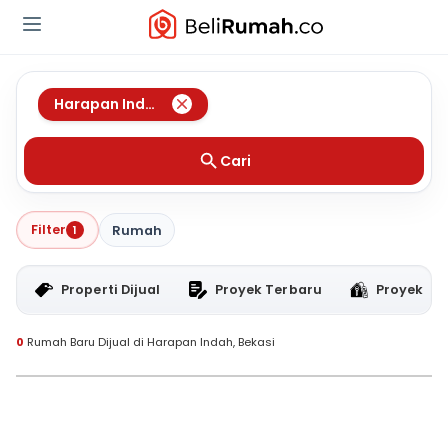
Harapan Indah
,
Bekasi
Cari
Filter
1
Rumah
Properti Dijual
Proyek Terbaru
Proyek RT
0
Rumah Baru Dijual di Harapan Indah, Bekasi