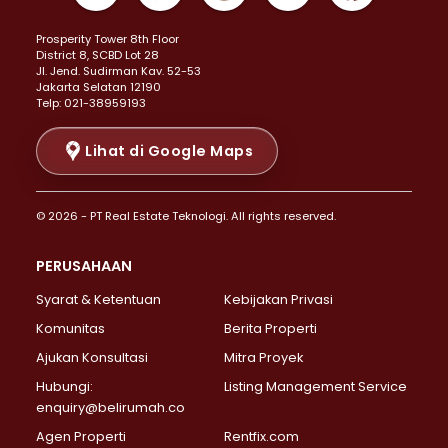
Properti Dijual di Kemayoran >
Prosperity Tower 8th Floor
Properti Dijual di Menteng >
District 8, SCBD Lot 28
Properti Dijual di Senen >
JI. Jend. Sudirman Kav. 52-53
Jakarta Selatan 12190
Properti Dijual di Tanah Abang >
Telp: 021-38959193
Properti Dijual di Cikini >
Properti Dijual di Kramat >
Lihat di Google Maps
Properti Dijual di Pasar Baru >
Properti Dijual di Bendungan Hilir >
© 2026 - PT Real Estate Teknologi. All rights reserved.
Properti Dijual di Jakarta Selatan >
Properti Dijual di Cilandak >
PERUSAHAAN
Properti Dijual di Lebak Bulus >
Syarat & Ketentuan
Kebijakan Privasi
Properti Dijual di Gandaria Selatan >
Properti Dijual di Pondok Labu >
Komunitas
Berita Properti
Properti Dijual di Cipete Selatan >
Ajukan Konsultasi
Mitra Proyek
Properti Dijual di Jagakarsa >
Hubungi:
Listing Management Service
Properti Dijual di Lenteng Agung >
enquiry@belirumah.co
Properti Dijual di Senayan >
Agen Properti
Rentfix.com
Properti Dijual di Pondok Pinang >