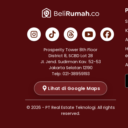
Properti Dijual di Cempaka Putih >
Properti Dijual di Johar Baru >
Properti Dijual di Menteng >
S
Properti Dijual di Tanah Abang >
K
Properti Dijual di Kramat >
A
Properti Dijual di Bendungan Hilir >
H
Prosperity Tower 8th Floor
Properti Dijual di Jakarta Selatan >
e
District 8, SCBD Lot 28
JI. Jend. Sudirman Kav. 52-53
Properti Dijual di Cilandak >
A
Jakarta Selatan 12190
Properti Dijual di Gandaria Selatan >
Telp: 021-38959193
Properti Dijual di Cipete Selatan >
Lihat di Google Maps
Properti Dijual di Lenteng Agung >
Properti Dijual di Pondok Pinang >
Properti Dijual di Kebayoran Baru >
© 2026 - PT Real Estate Teknologi. All rights
Properti Dijual di Mampang Prapatan >
reserved.
Properti Dijual di Pasar Minggu >