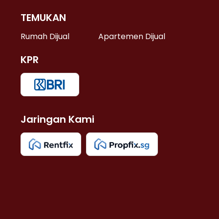
TEMUKAN
 >
Rumah Dijual
Apartemen Dijual
KPR
>
 >
Jaringan Kami
u >
>
 Lama >
 >