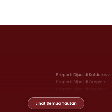
Properti Dijual di Kalideres >
Properti Dijual di Grogol >
Properti Dijual di Meruya >
Properti Dijual di Joglo >
Lihat Semua Tautan