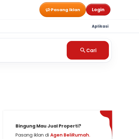
Login
Pasang Iklan
Aplikasi
Cari
Bingung Mau Jual Properti?
Pasang iklan di
Agen BeliRumah.