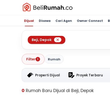
Dijual
Disewa
Cari Agen
Owner Connect
B
Beji
,
Depok
Filter
Rumah
1
Properti Dijual
Proyek Terbaru
0
Rumah Baru Dijual di Beji, Depok