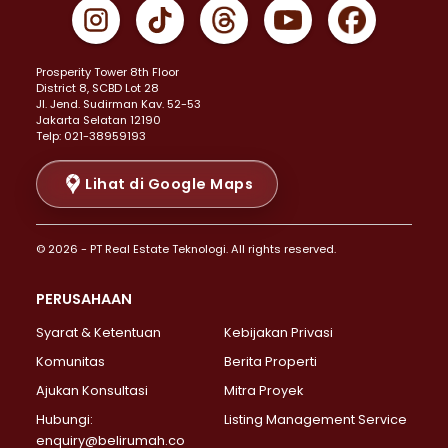
Properti Dijual di Gambir >
Properti Dijual di Johar Baru >
Properti Dijual di Kemayoran >
Prosperity Tower 8th Floor
Properti Dijual di Menteng >
District 8, SCBD Lot 28
Properti Dijual di Senen >
JI. Jend. Sudirman Kav. 52-53
Jakarta Selatan 12190
Properti Dijual di Tanah Abang >
Telp: 021-38959193
Properti Dijual di Cikini >
Properti Dijual di Kramat >
Lihat di Google Maps
Properti Dijual di Pasar Baru >
Properti Dijual di Bendungan Hilir >
© 2026 - PT Real Estate Teknologi. All rights reserved.
Properti Dijual di Jakarta Selatan >
Properti Dijual di Cilandak >
PERUSAHAAN
Properti Dijual di Lebak Bulus >
Syarat & Ketentuan
Kebijakan Privasi
Properti Dijual di Gandaria Selatan >
Properti Dijual di Pondok Labu >
Komunitas
Berita Properti
Properti Dijual di Cipete Selatan >
Ajukan Konsultasi
Mitra Proyek
Properti Dijual di Jagakarsa >
Hubungi:
Listing Management Service
Properti Dijual di Lenteng Agung >
enquiry@belirumah.co