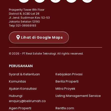
Properti Dijual di Kemayoran >
Prosperity Tower 8th Floor
Properti Dijual di Menteng >
District 8, SCBD Lot 28
Properti Dijual di Senen >
JI. Jend. Sudirman Kav. 52-53
Jakarta Selatan 12190
Properti Dijual di Tanah Abang >
Telp: 021-38959193
Properti Dijual di Cikini >
Properti Dijual di Kramat >
Lihat di Google Maps
Properti Dijual di Pasar Baru >
Properti Dijual di Bendungan Hilir >
© 2026 - PT Real Estate Teknologi. All rights reserved.
Properti Dijual di Jakarta Selatan >
Properti Dijual di Cilandak >
PERUSAHAAN
Properti Dijual di Lebak Bulus >
Syarat & Ketentuan
Kebijakan Privasi
Properti Dijual di Gandaria Selatan >
Properti Dijual di Pondok Labu >
Komunitas
Berita Properti
Properti Dijual di Cipete Selatan >
Ajukan Konsultasi
Mitra Proyek
Properti Dijual di Jagakarsa >
Hubungi:
Listing Management Service
Properti Dijual di Lenteng Agung >
enquiry@belirumah.co
Properti Dijual di Senayan >
Agen Properti
Rentfix.com
Properti Dijual di Pondok Pinang >