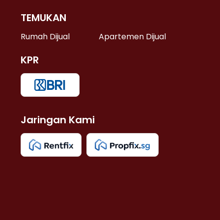
TEMUKAN
 >
Rumah Dijual
Apartemen Dijual
KPR
>
 >
Jaringan Kami
u >
>
 Lama >
 >