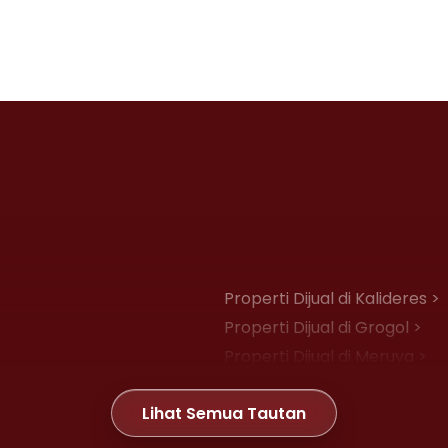
Properti Dijual di Kalideres >
Properti Dijual di Grogol >
Properti Dijual di Meruya >
Properti Dijual di Joglo >
Lihat Semua Tautan