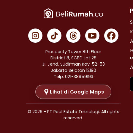
Properti Dijual di Cempaka Putih >
Properti Dijual di Johar Baru >
Properti Dijual di Menteng >
S
Properti Dijual di Tanah Abang >
K
Properti Dijual di Kramat >
A
Properti Dijual di Bendungan Hilir >
H
Prosperity Tower 8th Floor
Properti Dijual di Jakarta Selatan >
e
District 8, SCBD Lot 28
JI. Jend. Sudirman Kav. 52-53
Properti Dijual di Cilandak >
A
Jakarta Selatan 12190
Properti Dijual di Gandaria Selatan >
Telp: 021-38959193
Properti Dijual di Cipete Selatan >
Lihat di Google Maps
Properti Dijual di Lenteng Agung >
Properti Dijual di Pondok Pinang >
Properti Dijual di Kebayoran Baru >
© 2026 - PT Real Estate Teknologi. All rights
Properti Dijual di Mampang Prapatan >
reserved.
Properti Dijual di Pasar Minggu >