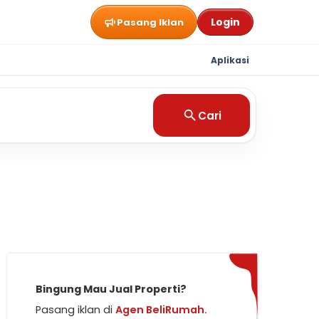
Login
Pasang Iklan
Aplikasi
Cari
Bingung Mau Jual Properti?
Pasang iklan di
Agen BeliRumah.