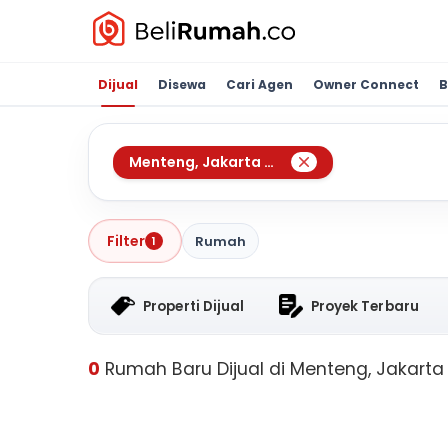
Dijual
Disewa
Cari Agen
Owner Connect
B
Menteng
,
Jakarta Pusat
Filter
Rumah
1
Properti Dijual
Proyek Terbaru
0
Rumah Baru Dijual di Menteng, Jakarta