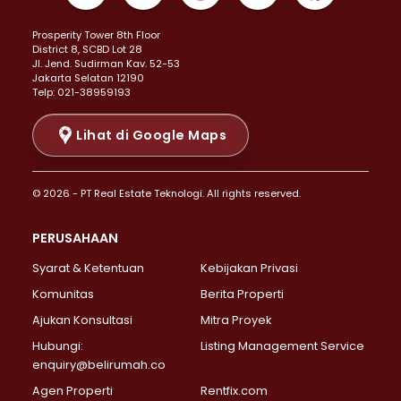
Properti Dijual di Kemayoran >
Prosperity Tower 8th Floor
Properti Dijual di Menteng >
District 8, SCBD Lot 28
Properti Dijual di Senen >
JI. Jend. Sudirman Kav. 52-53
Jakarta Selatan 12190
Properti Dijual di Tanah Abang >
Telp: 021-38959193
Properti Dijual di Cikini >
Properti Dijual di Kramat >
Lihat di Google Maps
Properti Dijual di Pasar Baru >
Properti Dijual di Bendungan Hilir >
© 2026 - PT Real Estate Teknologi. All rights reserved.
Properti Dijual di Jakarta Selatan >
Properti Dijual di Cilandak >
PERUSAHAAN
Properti Dijual di Lebak Bulus >
Syarat & Ketentuan
Kebijakan Privasi
Properti Dijual di Gandaria Selatan >
Properti Dijual di Pondok Labu >
Komunitas
Berita Properti
Properti Dijual di Cipete Selatan >
Ajukan Konsultasi
Mitra Proyek
Properti Dijual di Jagakarsa >
Hubungi:
Listing Management Service
Properti Dijual di Lenteng Agung >
enquiry@belirumah.co
Properti Dijual di Senayan >
Agen Properti
Rentfix.com
Properti Dijual di Pondok Pinang >