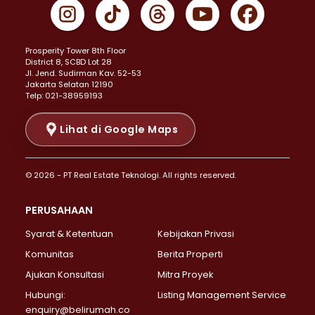
Properti Dijual di Gambir >
Properti Dijual di Johar Baru >
Properti Dijual di Kemayoran >
Prosperity Tower 8th Floor
Properti Dijual di Menteng >
District 8, SCBD Lot 28
Properti Dijual di Senen >
JI. Jend. Sudirman Kav. 52-53
Jakarta Selatan 12190
Properti Dijual di Tanah Abang >
Telp: 021-38959193
Properti Dijual di Cikini >
Properti Dijual di Kramat >
Lihat di Google Maps
Properti Dijual di Pasar Baru >
Properti Dijual di Bendungan Hilir >
© 2026 - PT Real Estate Teknologi. All rights reserved.
Properti Dijual di Jakarta Selatan >
Properti Dijual di Cilandak >
PERUSAHAAN
Properti Dijual di Lebak Bulus >
Syarat & Ketentuan
Kebijakan Privasi
Properti Dijual di Gandaria Selatan >
Properti Dijual di Pondok Labu >
Komunitas
Berita Properti
Properti Dijual di Cipete Selatan >
Ajukan Konsultasi
Mitra Proyek
Properti Dijual di Jagakarsa >
Hubungi:
Listing Management Service
Properti Dijual di Lenteng Agung >
enquiry@belirumah.co