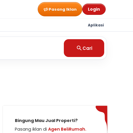
Login
Pasang Iklan
Aplikasi
Cari
Bingung Mau Jual Properti?
Pasang iklan di
Agen BeliRumah.