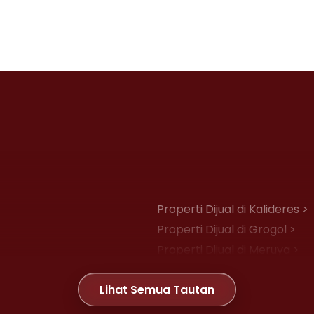
Properti Dijual di Kalideres >
Properti Dijual di Grogol >
Properti Dijual di Meruya >
Properti Dijual di Joglo >
Lihat Semua Tautan