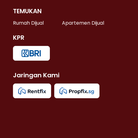
TEMUKAN
 >
Rumah Dijual
Apartemen Dijual
KPR
>
 >
Jaringan Kami
u >
>
 Lama >
 >