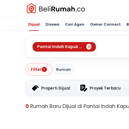
Dijual
Disewa
Cari Agen
Owner Connect
B
Pantai Indah Kapuk (Pik)
,
Jakarta Utara
Filter
Rumah
1
Properti Dijual
Proyek Terbaru
0
Rumah Baru Dijual di Pantai Indah Kapuk