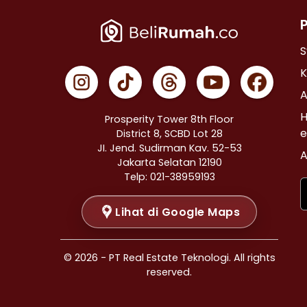
Properti Dijual di Cempaka Putih >
Properti Dijual di Johar Baru >
Properti Dijual di Menteng >
S
Properti Dijual di Tanah Abang >
K
Properti Dijual di Kramat >
A
Properti Dijual di Bendungan Hilir >
H
Prosperity Tower 8th Floor
Properti Dijual di Jakarta Selatan >
e
District 8, SCBD Lot 28
JI. Jend. Sudirman Kav. 52-53
Properti Dijual di Cilandak >
A
Jakarta Selatan 12190
Properti Dijual di Gandaria Selatan >
Telp: 021-38959193
Properti Dijual di Cipete Selatan >
Lihat di Google Maps
Properti Dijual di Lenteng Agung >
Properti Dijual di Pondok Pinang >
Properti Dijual di Kebayoran Baru >
© 2026 - PT Real Estate Teknologi. All rights
Properti Dijual di Mampang Prapatan >
reserved.
Properti Dijual di Pasar Minggu >