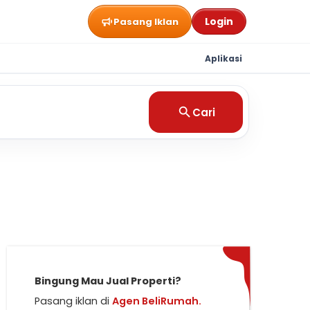
Login
Pasang Iklan
Aplikasi
Cari
Bingung Mau Jual Properti?
Pasang iklan di
Agen BeliRumah.