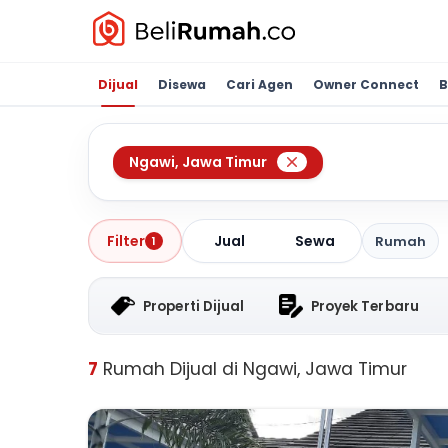
Dijual
Disewa
Cari Agen
Owner Connect
B
Ngawi
,
Jawa Timur
Jual
Sewa
Filter
Rumah
1
Properti Dijual
Proyek Terbaru
7
Rumah Dijual di Ngawi, Jawa Timur