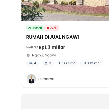
RUMAH
JUAL
RUMAH DIJUAL NGAWI
Rp1,3 miliar
HARGA
Ngawi
,
Ngawi
4
3
LT:
279 m²
LB:
279 m²
Purnomo