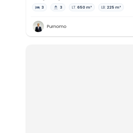
3
3
LT:
650 m²
LB:
225 m²
Purnomo