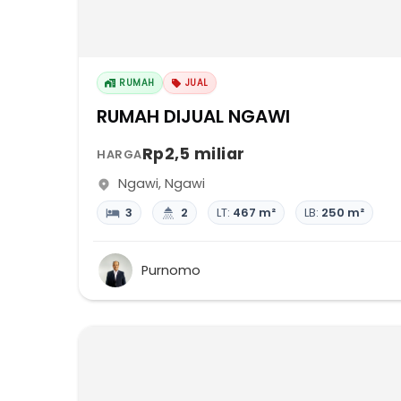
RUMAH
JUAL
RUMAH DIJUAL NGAWI
Rp2,5 miliar
HARGA
Ngawi
,
Ngawi
3
2
LT:
467 m²
LB:
250 m²
Purnomo