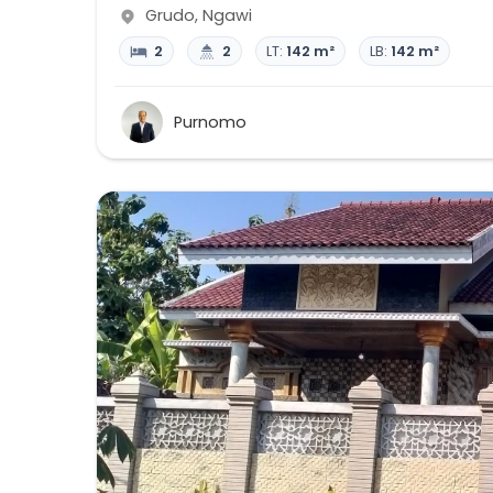
Grudo
,
Ngawi
2
2
LT:
142 m²
LB:
142 m²
Purnomo