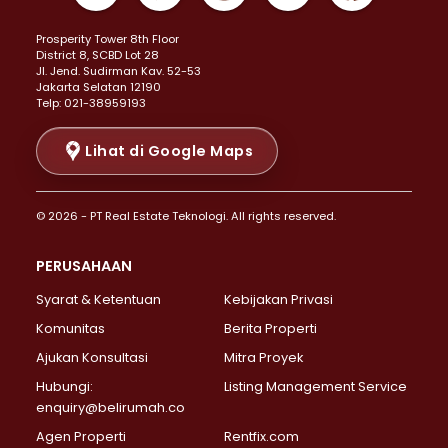
Properti Dijual di Kemayoran >
Prosperity Tower 8th Floor
Properti Dijual di Menteng >
District 8, SCBD Lot 28
Properti Dijual di Senen >
JI. Jend. Sudirman Kav. 52-53
Jakarta Selatan 12190
Properti Dijual di Tanah Abang >
Telp: 021-38959193
Properti Dijual di Cikini >
Properti Dijual di Kramat >
Lihat di Google Maps
Properti Dijual di Pasar Baru >
Properti Dijual di Bendungan Hilir >
© 2026 - PT Real Estate Teknologi. All rights reserved.
Properti Dijual di Jakarta Selatan >
Properti Dijual di Cilandak >
PERUSAHAAN
Properti Dijual di Lebak Bulus >
Syarat & Ketentuan
Kebijakan Privasi
Properti Dijual di Gandaria Selatan >
Properti Dijual di Pondok Labu >
Komunitas
Berita Properti
Properti Dijual di Cipete Selatan >
Ajukan Konsultasi
Mitra Proyek
Properti Dijual di Jagakarsa >
Hubungi:
Listing Management Service
Properti Dijual di Lenteng Agung >
enquiry@belirumah.co
Properti Dijual di Senayan >
Agen Properti
Rentfix.com
Properti Dijual di Pondok Pinang >