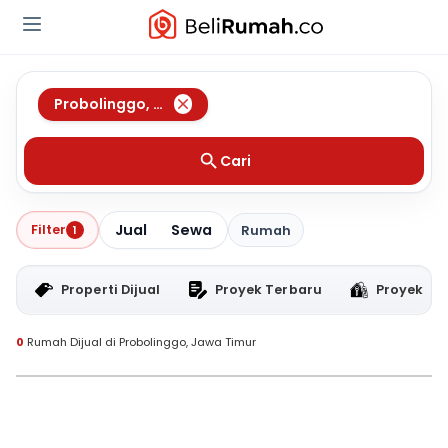
Probolinggo
,
Jawa Timur
Cari
Jual
Sewa
Filter
1
Rumah
Properti Dijual
Proyek Terbaru
Proyek RT
0
Rumah Dijual di Probolinggo, Jawa Timur