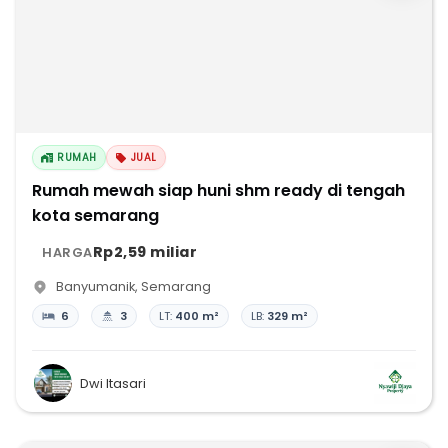
RUMAH
JUAL
Rumah mewah siap huni shm ready di tengah
kota semarang
Rp2,59 miliar
HARGA
Banyumanik
,
Semarang
6
3
LT:
400 m²
LB:
329 m²
Dwi Itasari