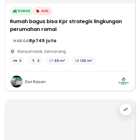
RUMAH
JUAL
Rumah bagus bisa Kpr strategis lingkungan
perumahan ramai
Rp745 juta
HARGA
Banyumanik
,
Semarang
3
2
LT:
65 m²
LB:
120 m²
Dwi Itasari