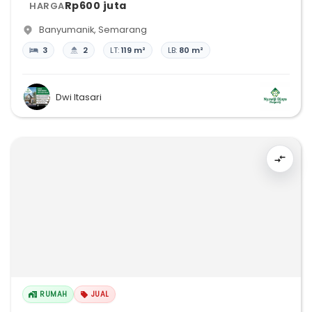
Rp600 juta
HARGA
Banyumanik
,
Semarang
3
2
LT:
119 m²
LB:
80 m²
Dwi Itasari
RUMAH
JUAL