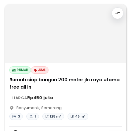
RUMAH
JUAL
Rumah siap bangun 200 meter jln raya utama
free all in
Rp450 juta
HARGA
Banyumanik
,
Semarang
3
1
LT:
125 m²
LB:
45 m²