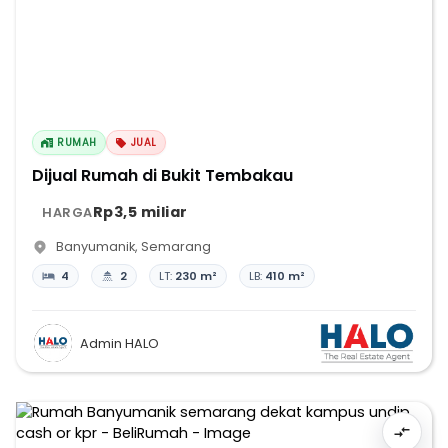
RUMAH
JUAL
Dijual Rumah di Bukit Tembakau
Rp3,5 miliar
HARGA
Banyumanik
,
Semarang
4
2
LT:
230 m²
LB:
410 m²
Admin HALO