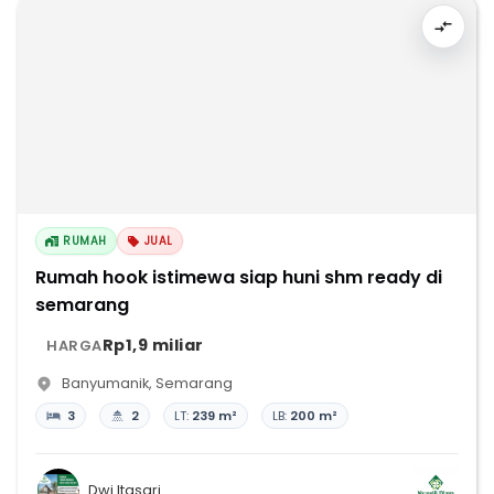
RUMAH
JUAL
Rumah hook istimewa siap huni shm ready di
semarang
Rp1,9 miliar
HARGA
Banyumanik
,
Semarang
3
2
LT:
239 m²
LB:
200 m²
Dwi Itasari