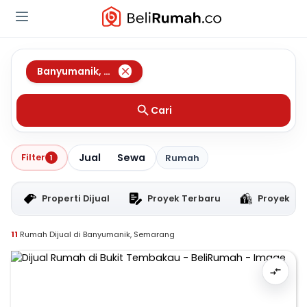
Banyumanik
,
Semarang
Cari
Jual
Sewa
Filter
1
Rumah
Properti Dijual
Proyek Terbaru
Proyek RT
11
Rumah Dijual di Banyumanik, Semarang