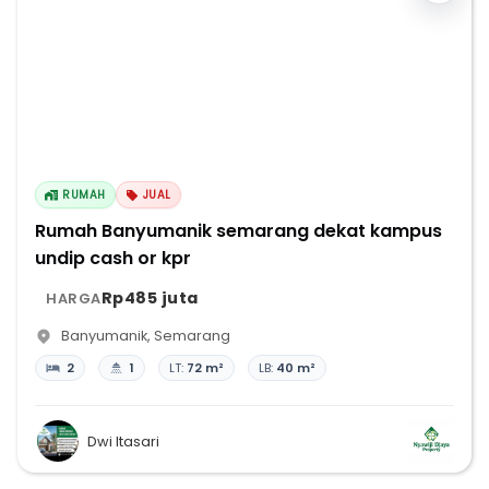
RUMAH
JUAL
Rumah Banyumanik semarang dekat kampus
undip cash or kpr
Rp485 juta
HARGA
Banyumanik
,
Semarang
2
1
LT:
72 m²
LB:
40 m²
Dwi Itasari