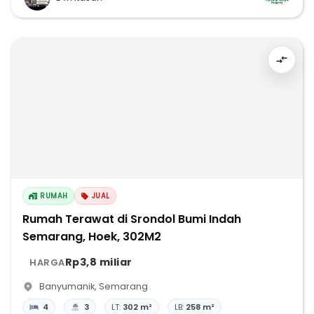
RUMAH
JUAL
Rumah Terawat di Srondol Bumi Indah
Semarang, Hoek, 302M2
Rp3,8 miliar
HARGA
Banyumanik
,
Semarang
4
3
LT:
302 m²
LB:
258 m²