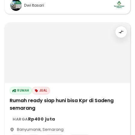
Dwi Itasari
RUMAH
JUAL
Rumah ready siap huni bisa Kpr di Sadeng
semarang
Rp400 juta
HARGA
Banyumanik
,
Semarang