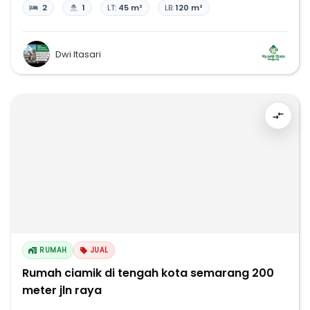
2
1
LT:
45 m²
LB:
120 m²
Dwi Itasari
RUMAH
JUAL
Rumah ciamik di tengah kota semarang 200
meter jln raya