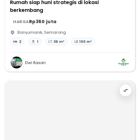
Rumah siap huni strategis di lokasi
berkembang
Rp360 juta
HARGA
Banyumanik
,
Semarang
2
1
LT:
36 m²
LB:
100 m²
Dwi Itasari