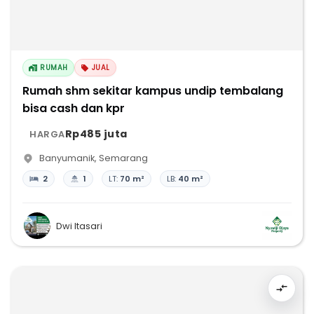
RUMAH
JUAL
Rumah shm sekitar kampus undip tembalang
bisa cash dan kpr
Rp485 juta
HARGA
Banyumanik
,
Semarang
2
1
LT:
70 m²
LB:
40 m²
Dwi Itasari