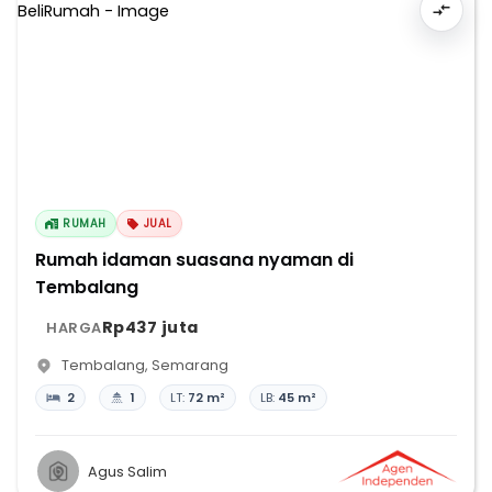
RUMAH
JUAL
Rumah idaman suasana nyaman di
Tembalang
Rp437 juta
HARGA
Tembalang
,
Semarang
2
1
LT:
72 m²
LB:
45 m²
Agus Salim