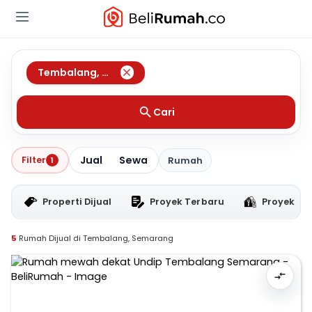
Tembalang
,
Semarang
Cari
Jual
Sewa
Filter
1
Rumah
Properti Dijual
Proyek Terbaru
Proyek RT
5
Rumah Dijual di Tembalang, Semarang