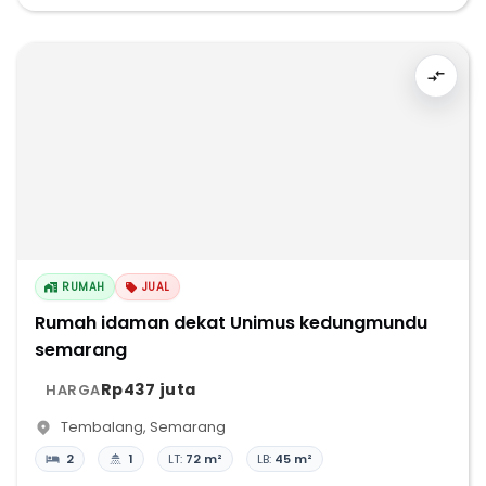
RUMAH
JUAL
Rumah idaman dekat Unimus kedungmundu
semarang
Rp437 juta
HARGA
Tembalang
,
Semarang
2
1
LT:
72 m²
LB:
45 m²