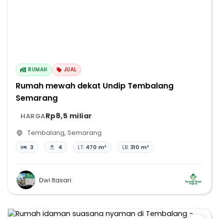
RUMAH
JUAL
Rumah mewah dekat Undip Tembalang
Semarang
Rp8,5 miliar
HARGA
Tembalang
,
Semarang
3
4
LT:
470 m²
LB:
310 m²
Dwi Itasari