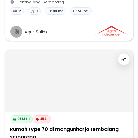
Tembalang
,
Semarang
2
1
LT:
88 m²
LB:
50 m²
Agus Salim
RUMAH
JUAL
Rumah type 70 di mangunharjo tembalang
semarang