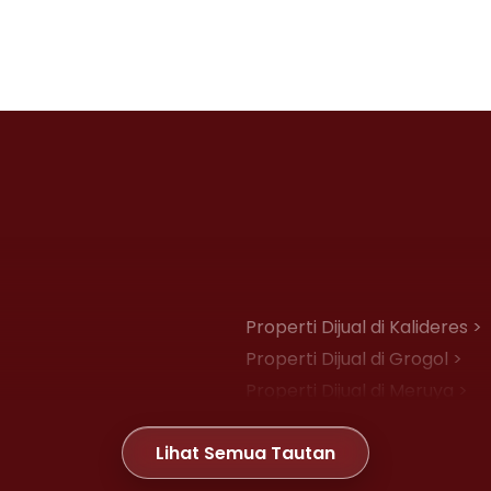
Properti Dijual di Kalideres >
Properti Dijual di Grogol >
Properti Dijual di Meruya >
Properti Dijual di Joglo >
Lihat Semua Tautan