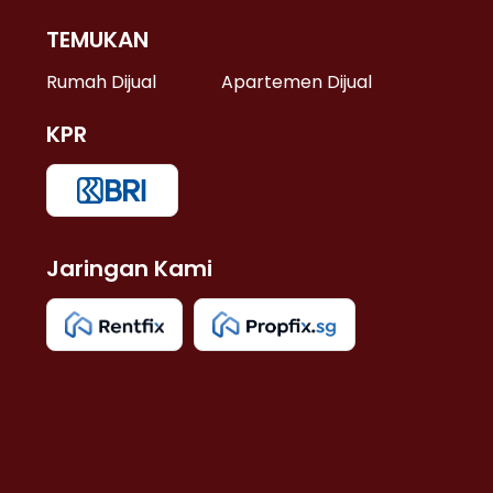
TEMUKAN
 >
Rumah Dijual
Apartemen Dijual
KPR
>
 >
Jaringan Kami
u >
>
 Lama >
 >