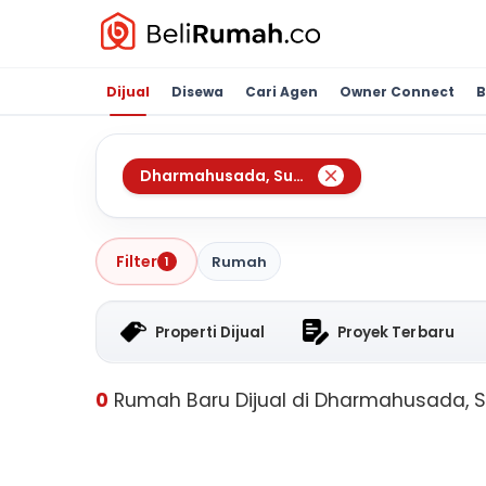
Dijual
Disewa
Cari Agen
Owner Connect
B
Dharmahusada
,
Surabaya
Filter
Rumah
1
Properti Dijual
Proyek Terbaru
0
Rumah Baru Dijual di Dharmahusada, 