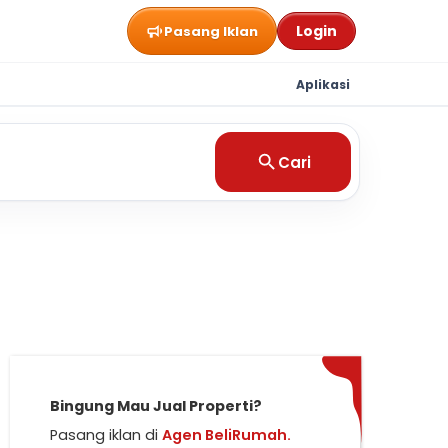
Login
Pasang Iklan
Aplikasi
Cari
Bingung Mau Jual Properti?
Pasang iklan di
Agen BeliRumah.