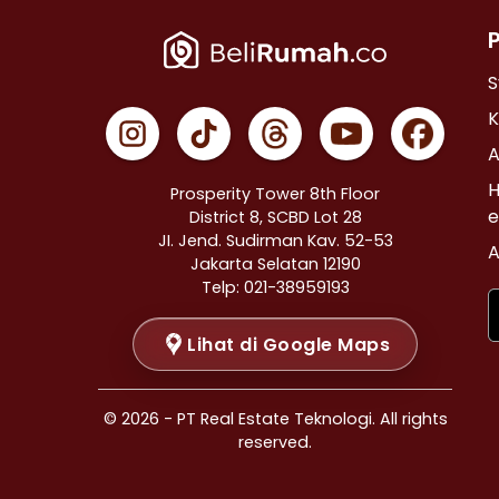
Properti Dijual di Cempaka Putih >
Properti Dijual di Johar Baru >
Properti Dijual di Menteng >
S
Properti Dijual di Tanah Abang >
K
Properti Dijual di Kramat >
A
Properti Dijual di Bendungan Hilir >
H
Prosperity Tower 8th Floor
Properti Dijual di Jakarta Selatan >
e
District 8, SCBD Lot 28
JI. Jend. Sudirman Kav. 52-53
Properti Dijual di Cilandak >
A
Jakarta Selatan 12190
Properti Dijual di Gandaria Selatan >
Telp: 021-38959193
Properti Dijual di Cipete Selatan >
Lihat di Google Maps
Properti Dijual di Lenteng Agung >
Properti Dijual di Pondok Pinang >
Properti Dijual di Kebayoran Baru >
© 2026 - PT Real Estate Teknologi. All rights
Properti Dijual di Mampang Prapatan >
reserved.
Properti Dijual di Pasar Minggu >