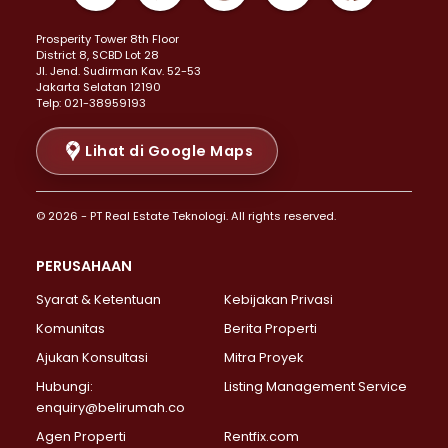
Properti Dijual di Kemayoran >
Prosperity Tower 8th Floor
Properti Dijual di Menteng >
District 8, SCBD Lot 28
Properti Dijual di Senen >
JI. Jend. Sudirman Kav. 52-53
Jakarta Selatan 12190
Properti Dijual di Tanah Abang >
Telp: 021-38959193
Properti Dijual di Cikini >
Properti Dijual di Kramat >
Lihat di Google Maps
Properti Dijual di Pasar Baru >
Properti Dijual di Bendungan Hilir >
© 2026 - PT Real Estate Teknologi. All rights reserved.
Properti Dijual di Jakarta Selatan >
Properti Dijual di Cilandak >
PERUSAHAAN
Properti Dijual di Lebak Bulus >
Syarat & Ketentuan
Kebijakan Privasi
Properti Dijual di Gandaria Selatan >
Properti Dijual di Pondok Labu >
Komunitas
Berita Properti
Properti Dijual di Cipete Selatan >
Ajukan Konsultasi
Mitra Proyek
Properti Dijual di Jagakarsa >
Hubungi:
Listing Management Service
Properti Dijual di Lenteng Agung >
enquiry@belirumah.co
Properti Dijual di Senayan >
Agen Properti
Rentfix.com
Properti Dijual di Pondok Pinang >