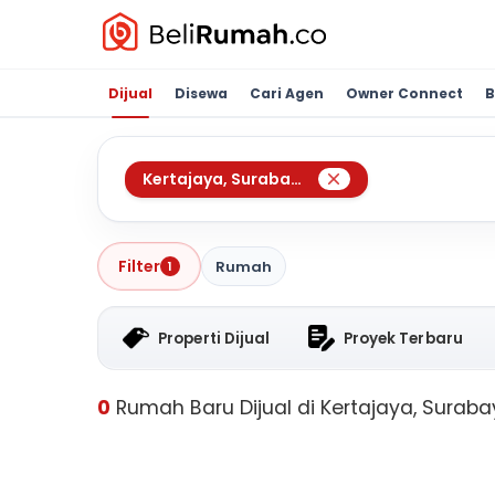
Dijual
Disewa
Cari Agen
Owner Connect
B
Kertajaya
,
Surabaya
Filter
Rumah
1
Properti Dijual
Proyek Terbaru
0
Rumah Baru Dijual di Kertajaya, Surab