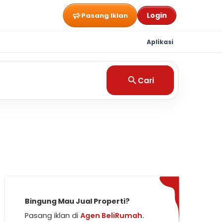
Login
Pasang Iklan
Aplikasi
Cari
Bingung Mau Jual Properti?
Pasang iklan di
Agen BeliRumah.