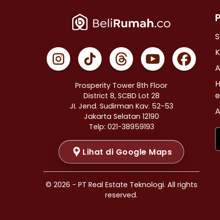
Properti Dijual di Cempaka Putih >
Properti Dijual di Johar Baru >
Properti Dijual di Menteng >
S
Properti Dijual di Tanah Abang >
K
Properti Dijual di Kramat >
A
Properti Dijual di Bendungan Hilir >
H
Prosperity Tower 8th Floor
Properti Dijual di Jakarta Selatan >
e
District 8, SCBD Lot 28
JI. Jend. Sudirman Kav. 52-53
Properti Dijual di Cilandak >
A
Jakarta Selatan 12190
Properti Dijual di Gandaria Selatan >
Telp: 021-38959193
Properti Dijual di Cipete Selatan >
Lihat di Google Maps
Properti Dijual di Lenteng Agung >
Properti Dijual di Pondok Pinang >
Properti Dijual di Kebayoran Baru >
© 2026 - PT Real Estate Teknologi. All rights
Properti Dijual di Mampang Prapatan >
reserved.
Properti Dijual di Pasar Minggu >