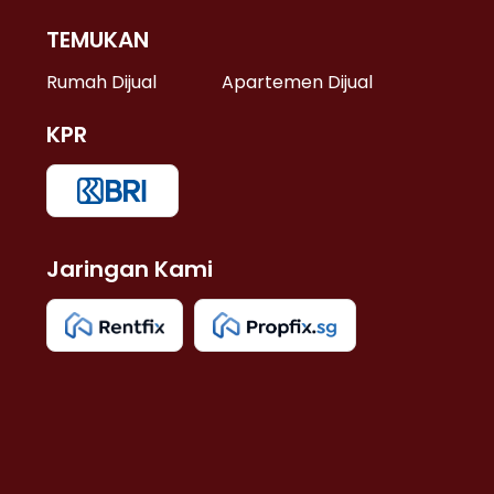
TEMUKAN
 >
Rumah Dijual
Apartemen Dijual
KPR
>
 >
Jaringan Kami
u >
>
 Lama >
 >