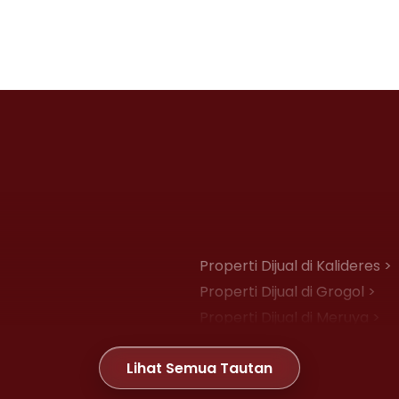
Properti Dijual di Kalideres >
Properti Dijual di Grogol >
Properti Dijual di Meruya >
Properti Dijual di Joglo >
Lihat Semua Tautan