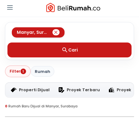
Manyar
,
Surabaya
Cari
Filter
1
Rumah
Properti Dijual
Proyek Terbaru
Proyek RT
0
Rumah Baru Dijual di Manyar, Surabaya