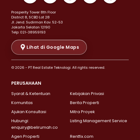
Properti Dijual di Kemayoran >
Prosperity Tower 8th Floor
Properti Dijual di Menteng >
District 8, SCBD Lot 28
Properti Dijual di Senen >
JI. Jend. Sudirman Kav. 52-53
Jakarta Selatan 12190
Properti Dijual di Tanah Abang >
Telp: 021-38959193
Properti Dijual di Cikini >
Properti Dijual di Kramat >
Lihat di Google Maps
Properti Dijual di Pasar Baru >
Properti Dijual di Bendungan Hilir >
© 2026 - PT Real Estate Teknologi. All rights reserved.
Properti Dijual di Jakarta Selatan >
Properti Dijual di Cilandak >
PERUSAHAAN
Properti Dijual di Lebak Bulus >
Syarat & Ketentuan
Kebijakan Privasi
Properti Dijual di Gandaria Selatan >
Properti Dijual di Pondok Labu >
Komunitas
Berita Properti
Properti Dijual di Cipete Selatan >
Ajukan Konsultasi
Mitra Proyek
Properti Dijual di Jagakarsa >
Hubungi:
Listing Management Service
Properti Dijual di Lenteng Agung >
enquiry@belirumah.co
Properti Dijual di Senayan >
Agen Properti
Rentfix.com
Properti Dijual di Pondok Pinang >